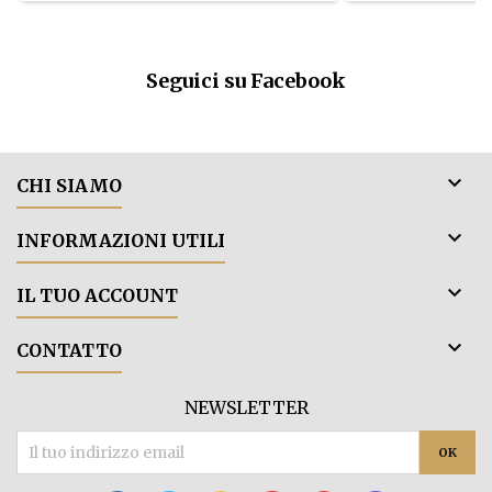
leggera di vanig
tostatura lieve,
Gusto pieno ed in
Seguici su Facebook

CHI SIAMO

INFORMAZIONI UTILI

IL TUO ACCOUNT

CONTATTO
NEWSLETTER