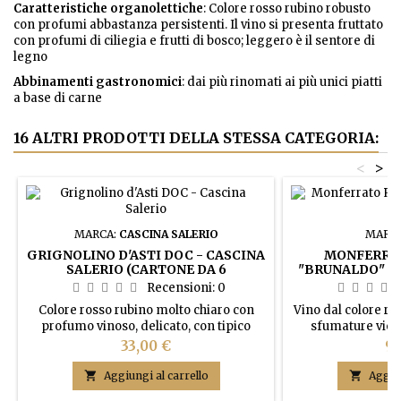
Caratteristiche organolettiche
: Colore rosso rubino robusto
con profumi abbastanza persistenti. Il vino si presenta fruttato
con profumi di ciliegia e frutti di bosco; leggero è il sentore di
legno
Abbinamenti gastronomici
: dai più rinomati ai più unici piatti
a base di carne
16 ALTRI PRODOTTI DELLA STESSA CATEGORIA:
<
>
MARCA:
CASCINA SALERIO
MARC
GRIGNOLINO D'ASTI DOC - CASCINA
MONFERRA
SALERIO (CARTONE DA 6
"BRUNALDO" -
BOTTIGLIE)
DA 6 B
Recensioni:
0
Colore rosso rubino molto chiaro con
Vino dal colore ro
profumo vinoso, delicato, con tipico
sfumature viol
sentore leggermente speziato che può
ampio e complesso,
Prezzo
Pr
33,00 €
90
ricordare il pepe bianco. Gusto secco,
manifesta poi più
sottile austero molto sapido a volte con
con sentori di fru

Aggiungi al carrello

Aggiun
retrogusto gradevolmente amarognolo.
ciliegia, l’amalg