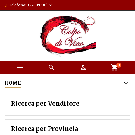
Telefono:
392-0988657
0



shopping_cart
HOME
Ricerca per Venditore
Ricerca per Provincia