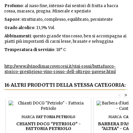
Profumo
: al naso fine, intenso dai sentori di frutta a bacca
rossa, marasca, prugna. Minerale e speziato
Sapore
: strutturato, complesso, equilibrato, persistente
Grado alcolico
: 13,5% Vol.
Abbinamenti
: questo grande vino rosso, ben si accompagna ai
piatti più importanti di carni lesse, brasate e selvaggina
Temperatura di servizio
: 18° C
http://www.ilvinodimarcovercesi.it/vini-rossi/buttafuoco-
storico-prestigioso-vino-rosso-dell-oltrepo-pavese.html
16 ALTRI PRODOTTI DELLA STESSA CATEGORIA:
<
>
MARCA:
FATTORIA PETRIOLO
MARCA:
CANT
CHIANTI DOCG "PETRIOLO" -
BARBERA D'AST
FATTORIA PETRIOLO
"ALTEA" - CA