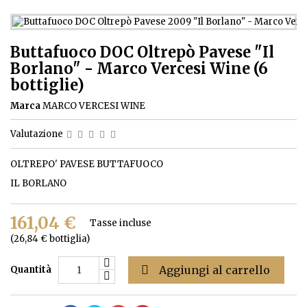
Buttafuoco DOC Oltrepò Pavese "Il
Borlano" - Marco Vercesi Wine (6
bottiglie)
Marca
MARCO VERCESI WINE
Valutazione
OLTREPO' PAVESE BUTTAFUOCO
IL BORLANO
161,04 €
Tasse incluse
(26,84 € bottiglia)

Aggiungi al carrello
Quantità