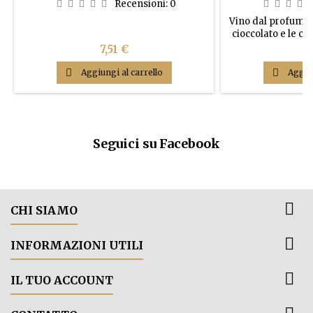
Recensioni:
0
Vino dal profumo s
cioccolato e le cil
piacevolmente a
Prezzo
Pr
7,51 €
18
pieno 

Aggiungi al carrello

Aggiun
Seguici su Facebook

CHI SIAMO

INFORMAZIONI UTILI

IL TUO ACCOUNT