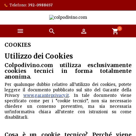
Telefono:
392-0988657
0



shopping_cart
COOKIES
Utilizzo dei Cookies
Colpodivino.com utilizza esclusivamente
cookies tecnici in forma totalmente
anonima.
Per qualunque dubbio relativo all’utilizzo dei cookies, potete
leggere il documento pubblicato sul sito del Garante della
Privacy
www.garanteprivacy.it
. In tale documento viene
specificato come per i “cookie tecnici”, non sia necessario
chiedere un consenso preventivo, ma sia necessaria
un’informativa chiara all'utente con istruzioni su come
disabilitarli.
Cosa è un cookie tecnico? Perché viene