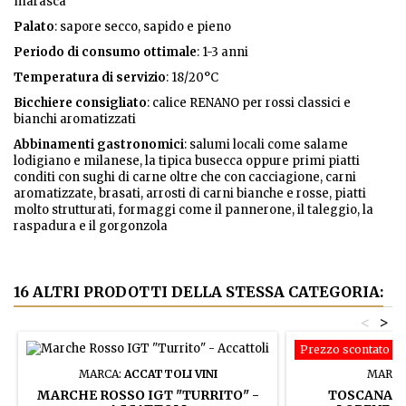
marasca
Palato
: sapore secco, sapido e pieno
Periodo di consumo ottimale
: 1-3 anni
Temperatura di servizio
: 18/20°C
Bicchiere consigliato
: calice RENANO per rossi classici e
bianchi aromatizzati
Abbinamenti gastronomici
: salumi locali come salame
lodigiano e milanese, la tipica busecca oppure primi piatti
conditi con sughi di carne oltre che con cacciagione, carni
aromatizzate, brasati, arrosti di carni bianche e rosse, piatti
molto strutturati, formaggi come il pannerone, il taleggio, la
raspadura e il gorgonzola
16 ALTRI PRODOTTI DELLA STESSA CATEGORIA:
<
>
Prezzo scontato
MARCA:
ACCATTOLI VINI
MARCA
MARCHE ROSSO IGT "TURRITO" -
TOSCANA R