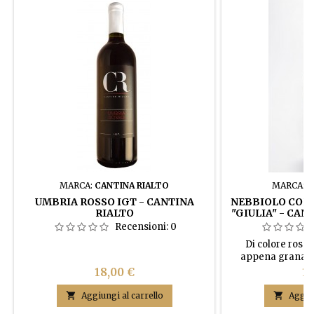
MARCA:
CANTINA RIALTO
MARCA:
E
UMBRIA ROSSO IGT - CANTINA
NEBBIOLO COLL
RIALTO
"GIULIA" - CAN
Recensioni:
0
Di colore rosso
appena granati,
intenso, ovver
Prezzo
Pr
18,00 €
18
olfattivo eccez
che tende a predil

Aggiungi al carrello

Aggiun
stato evolutivo, n