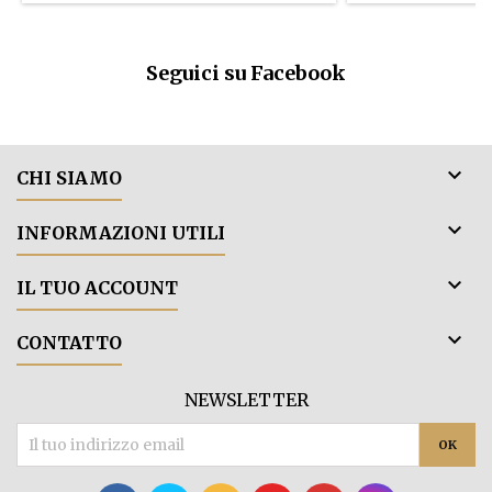
come lampone, v
speziate e bal
dolce, cedro e van
equilib
Seguici su Facebook

CHI SIAMO

INFORMAZIONI UTILI

IL TUO ACCOUNT

CONTATTO
NEWSLETTER