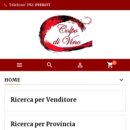
Telefono:
392-0988657
0



shopping_cart
HOME
Ricerca per Venditore
Ricerca per Provincia