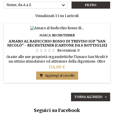

Nome, da A a Z
FILTRO
Visualizzati 1-1 su 1 articoli
MARCA:
RECHSTEINER
AMARO AL RADICCHIO ROSSO DI TREVISO IGP "SAN
NICOLÒ" - RECHSTEINER (CARTONE DA 6 BOTTIGLIE)
Recensioni:
0
Grazie alle sue proprietà organolettiche l’Amaro San Nicolò è
un ottimo stimolatore ed attivatore della digestione. Oltre
alle sue proprietà depurative vanno ricordate quelle
Prezzo
114,00 €
mineralizzante e antianemica.

Aggiungi al carrello
TORNA ALL'INIZIO

Seguici su Facebook