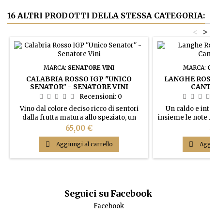
16 ALTRI PRODOTTI DELLA STESSA CATEGORIA:
<
>
MARCA:
SENATORE VINI
MARCA:
CA
CALABRIA ROSSO IGP "UNICO
LANGHE ROSSO
SENATOR" - SENATORE VINI
CANTI
Recensioni:
0
Vino dal colore deciso ricco di sentori
Un caldo e inte
dalla frutta matura allo speziato, un
insieme le note fr
gusto pieno con retrogusto dolce ben
l'eleganza e i pro
Prezzo
Pr
65,00 €
47
compensato dalla buona acidità.
corpo robusto de

Aggiungi al carrello

Aggiun
Seguici su Facebook
Facebook