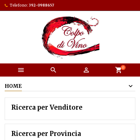
Telefono:
392-0988657
0



shopping_cart
HOME
Ricerca per Venditore
Ricerca per Provincia