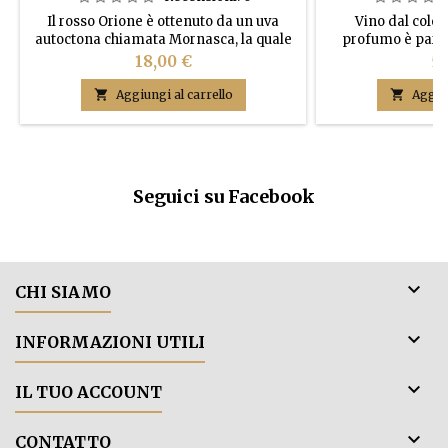
Il rosso Orione è ottenuto da un uva
Vino dal color
autoctona chiamata Mornasca, la quale
profumo è part
siamo gli unici produttori al mondo ad
armonico. Il sapo
Prezzo
Pr
18,00 €
51
avere e vinificare in purezza questo
vitigno. Per ogni annata non esistono

Aggiungi al carrello

Aggiun
più di 4000 bottiglie. Potrebbe essere
quasi da collezione.
Seguici su Facebook

CHI SIAMO

INFORMAZIONI UTILI

IL TUO ACCOUNT

CONTATTO