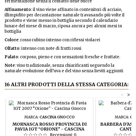
fermentazione senza il contatto delle bucce
Affinamento
: il vino viene affinato in contenitori di acciaio,
illimpidito per decantazione naturale travasando più volte il
prodotto e viene messo in bottiglia secondo il calendario
lunare del mese di marzo, riposa ancora per alcuni mesi in
bottiglia
Colore
: rosso rubino intenso con riflessi violacei
Olfatto
: intenso con note di frutti rossi
Palato
: corposo, pieno e con sensazioni fresche e fruttate.
Note
: vino tradizionale, senza chiarificanti seguendo la
naturale evoluzione dell’uva e del vino senza lieviti aggiunti
16 ALTRI PRODOTTI DELLA STESSA CATEGORIA:
<
>
MARCA:
CASCINA GNOCCO
MARCA:
CA
MORNASCA ROSSO PROVINCIA DI
BARBERA D'AST
PAVIA IGT “ORIONE" - CASCINA
CANTI
GNOCCO
Recensioni:
0