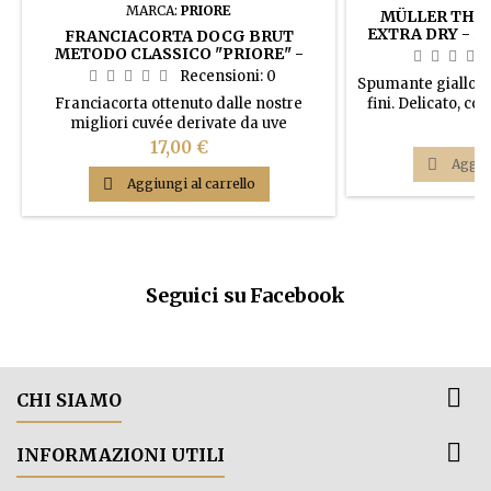
MARCA:
PRIORE
MÜLLER THU
EXTRA DRY - R
FRANCIACORTA DOCG BRUT
BOT
METODO CLASSICO "PRIORE" -
PRIORE AZIENDA AGRICOLA
Recensioni:
0
Spumante giallo pa
Franciacorta ottenuto dalle nostre
fini. Delicato, co
migliori cuvée derivate da uve
finemente aromat
P
27
Chardonnay e Pinot nero,
fruttato. Al pal
Prezzo
17,00 €
sapientemente mescolate per creare un
equilibrato, legg

Aggiun
vino equilibratamente strutturato e
con elegant

Aggiungi al carrello
fresco. Un Franciacorta da bere a tutto
pasto, eccellente su paste con sughi
ricchi e secondi piatti di media
complessità.
Seguici su Facebook

CHI SIAMO

INFORMAZIONI UTILI