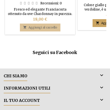
PRIORE AZIENDA AGRICOLA
Recensioni:
0
Colore giallo pa
Fresco ed elegante Franciacorta
verdoline, è un 
ottenuto da uve Chardonnay in purezza.
fruttato con not
Pr
45
Setoso e vellutato per natura, la lunga
Prezzo
18,00 €
maturazione in bottiglia lo rende ampio,

Aggiun
armonico e piacevolmente sapido.

Aggiungi al carrello
Morbido, ma non dolce. Classico
Franciacorta da tutto pasto, ottimo con
pesce e carni leggere.
Seguici su Facebook

CHI SIAMO

INFORMAZIONI UTILI

IL TUO ACCOUNT