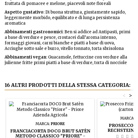
fruttata di pomacee e melone, piacevoli note floreali
Aspetto gustativo
: Di buona struttura, giustamente sapido,
leggermente morbido, equilibrato e di lunga persistenza
aromatica
Abbinamenti gastronomici
: Ben si addice ad Antipasti, primi
a base di verdure e pesce, crostacei dall’aroma intenso,
formaggi giovani, carni bianche e piatti a base di uova,
Acciughe sotto sale e burro, vitello tonnato, torta sbrisolona
Abbinamenti
vegan
: Guacamole, fettuccine con verdure alla
julienne fritte primi piatti a base di verdure, torta di nocciole
16 ALTRI PRODOTTI DELLA STESSA CATEGORIA:
<
>
MARCA:
R
MARCA:
PRIORE
PROSECCO F
RECHSTEINER
FRANCIACORTA DOCG BRUT SATÈN
BOT
METODO CLASSICO "PRIORE" -