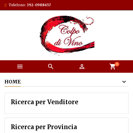
Telefono:
392-0988657
0



shopping_cart
HOME
Ricerca per Venditore
Ricerca per Provincia