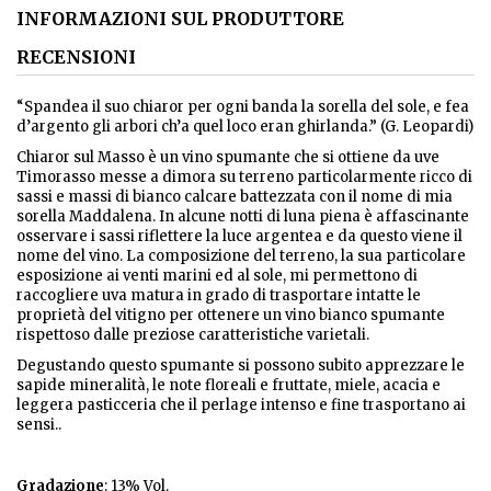
INFORMAZIONI SUL PRODUTTORE
RECENSIONI
“Spandea il suo chiaror per ogni banda la sorella del sole, e fea
d’argento gli arbori ch’a quel loco eran ghirlanda.” (G. Leopardi)
Chiaror sul Masso è un vino spumante che si ottiene da uve
Timorasso messe a dimora su terreno particolarmente ricco di
sassi e massi di bianco calcare battezzata con il nome di mia
sorella Maddalena. In alcune notti di luna piena è affascinante
osservare i sassi riflettere la luce argentea e da questo viene il
nome del vino. La composizione del terreno, la sua particolare
esposizione ai venti marini ed al sole, mi permettono di
raccogliere uva matura in grado di trasportare intatte le
proprietà del vitigno per ottenere un vino bianco spumante
rispettoso dalle preziose caratteristiche varietali.
Degustando questo spumante si possono subito apprezzare le
sapide mineralità, le note floreali e fruttate, miele, acacia e
leggera pasticceria che il perlage intenso e fine trasportano ai
sensi..
Gradazione
: 13% Vol.