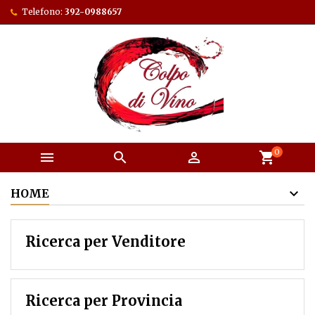
Telefono:
392-0988657
0



shopping_cart
HOME
Ricerca per Venditore
Ricerca per Provincia