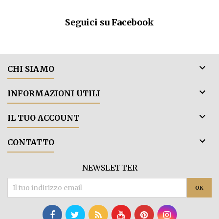
struttura, gi
leggermente morb
Seguici su Facebook
lunga persi

CHI SIAMO

INFORMAZIONI UTILI

IL TUO ACCOUNT

CONTATTO
NEWSLETTER