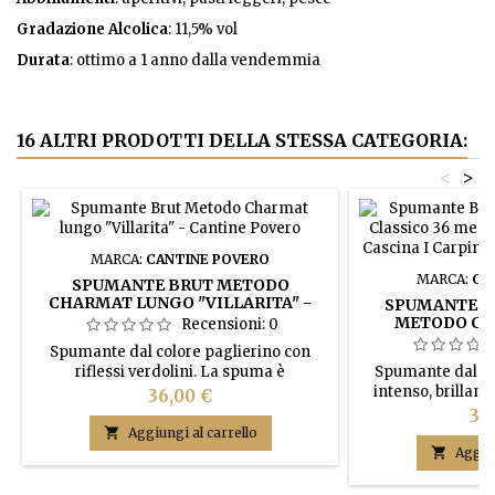
Gradazione Alcolica
: 11,5% vol
Durata
: ottimo a 1 anno dalla vendemmia
16 ALTRI PRODOTTI DELLA STESSA CATEGORIA:
<
>
MARCA:
CANTINE POVERO
MARCA:
CAS
SPUMANTE BRUT METODO
CHARMAT LUNGO "VILLARITA" -
SPUMANTE B
CANTINE POVERO
METODO CLA
Recensioni:
0
"CHIAROR SUL M
Spumante dal colore paglierino con
CARPINI (
riflessi verdolini. La spuma è
Spumante dal col
BOT
vivacissima, il perlage a grana molto
intenso, brillant
Prezzo
36,00 €
fine e persistente. Il bouquet è intenso e
perlage dalla 
Pr
30
minerale, il sapore secco e fresco.
persistente. A

Aggiungi al carrello
sfumato sentore d

Aggiun
nota fruttata d
piacevoli note