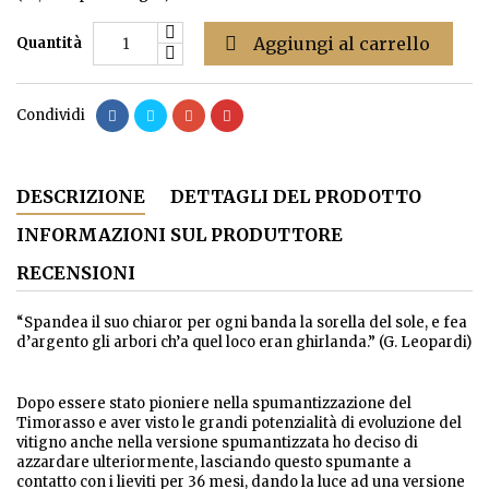

Aggiungi al carrello
Quantità
Condividi
DESCRIZIONE
DETTAGLI DEL PRODOTTO
INFORMAZIONI SUL PRODUTTORE
RECENSIONI
“Spandea il suo chiaror per ogni banda la sorella del sole, e fea
d’argento gli arbori ch’a quel loco eran ghirlanda.” (G. Leopardi)
Dopo essere stato pioniere nella spumantizzazione del
Timorasso e aver visto le grandi potenzialità di evoluzione del
vitigno anche nella versione spumantizzata ho deciso di
azzardare ulteriormente, lasciando questo spumante a
contatto con i lieviti per 36 mesi, dando la luce ad una versione