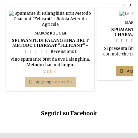
<
>
MARCA
SPUMANTE
MARCA:
ROTOLA
CHARMAT -
BOT
SPUMANTE DI FALANGHINA BRUT
METODO CHARMAT "FELICANT" -
Si presenta fine 
ROTOLA AZIENDA AGRICOLA
Recensioni:
0
con note che rico
Vino spumante brut da uve Falanghina.
agrumi e petali di 
P
77
Metodo charmat lungo.
giustamente acid
delicato e armonic
Prezzo

Aggiun
7,00 €
mandorle e 

Aggiungi al carrello
Seguici su Facebook