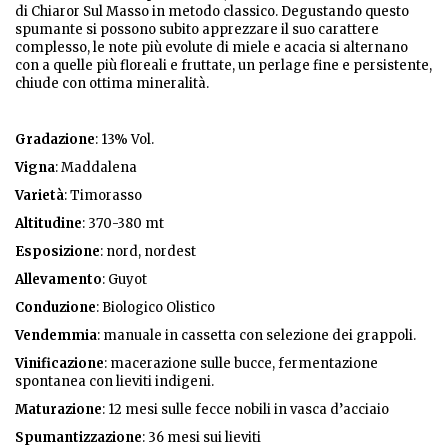
di Chiaror Sul Masso in metodo classico. Degustando questo
spumante si possono subito apprezzare il suo carattere
complesso, le note più evolute di miele e acacia si alternano
con a quelle più floreali e fruttate, un perlage fine e persistente,
chiude con ottima mineralità.
Gradazione
: 13% Vol.
Vigna
: Maddalena
Varietà
: Timorasso
Altitudine
: 370-380 mt
Esposizione
: nord, nordest
Allevamento
: Guyot
Conduzione
: Biologico Olistico
Vendemmia
: manuale in cassetta con selezione dei grappoli.
Vinificazione
: macerazione sulle bucce, fermentazione
spontanea con lieviti indigeni.
Maturazione
: 12 mesi sulle fecce nobili in vasca d’acciaio
Spumantizzazione
: 36 mesi sui lieviti