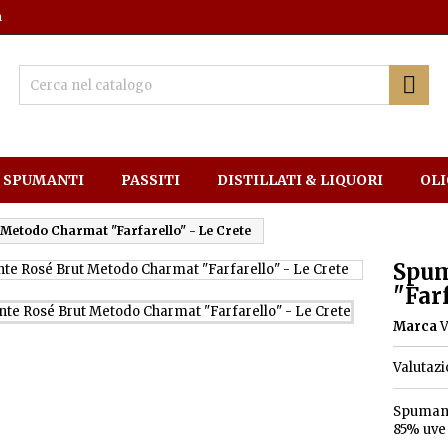
m

SPUMANTI
PASSITI
DISTILLATI & LIQUORI
OLI
Metodo Charmat "Farfarello" - Le Crete
Spum
"Farf
Marca
V
Valutaz
Spumant
85% uve