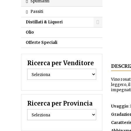
Spumanti
Passiti
Distillati & Liquori
Olio
Offerte Speciali
Ricerca per Venditore
DESCRI
Vino rosat
leggero, i
impegnativ
Ricerca per Provincia
Uvaggio
:
Gradazio
Caratteri
Abbiname