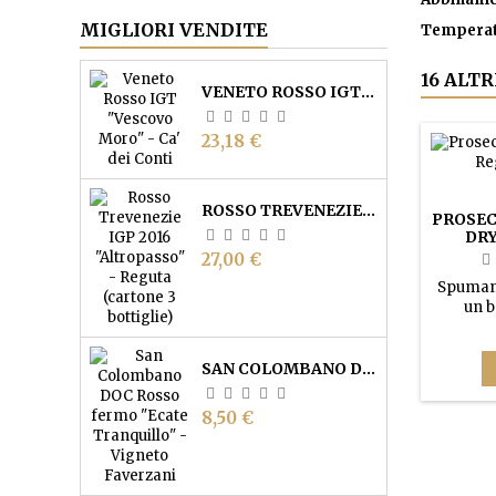
MIGLIORI VENDITE
Temperatu
16 ALT
VENETO ROSSO IGT "VESCOVO MORO" - CA' DEI CONTI
Prezzo
23,18 €
ROSSO TREVENEZIE IGP "ALTROPASSO" - REGUTA (CARTONE 3 BOTTIGLIE)
PROSEC
DRY
Prezzo
27,00 €
Spumante
un b
lieveme
mela re
morbido,
SAN COLOMBANO DOC ROSSO FERMO "ECATE TRANQUILLO" - VIGNETO FAVERZANI
Prezzo
8,50 €