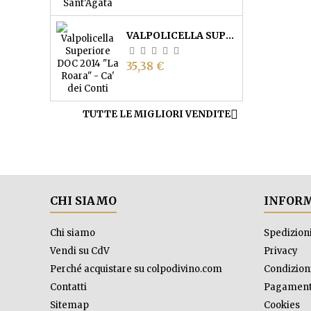
VALPOLICELLA SUPERIORE DOC "LA ROARA" - CA' DEI CONTI
Prezzo
35,38 €

TUTTE LE MIGLIORI VENDITE
CHI SIAMO
INFORM
Chi siamo
Spedizion
Vendi su CdV
Privacy
Perché acquistare su colpodivino.com
Condizioni
Contatti
Pagament
Sitemap
Cookies