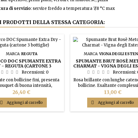
ra di servizio
: servire freddo a temperatura 7/8 °C max
RI PRODOTTI DELLA STESSA CATEGORIA:
MARCA:
REGUTA
MARCA:
VIGNA DEGLI ESTEN
CO DOC SPUMANTE EXTRA
SPUMANTE BRUT ROSÈ ME
 - REGUTA (CARTONE 3
CHARMAT - VIGNA DEGLI E
BOTTIGLIE)
Recensioni:
0
Recensioni:
 con bollicine fini, presenta
Rosa brillante con lunghe catene
ouquet di buona intensità,
bollicine. Esaltante complessi
nte aromatico, con sentori di
profumi primari e secondari
Prezzo
Prezzo
26,40 €
13,00 €
netta. Al palato risulta molto
l’esuberanza tipica della uve l
 sostenuto con acidità sapida,
Al palato si presenta di straor

Aggiungi al carrello

Aggiungi al carrello
di facile bevibilità.
aromaticità esaltata da sapidi
acidità oltreché da ottima pers
gusto-olfattiva.