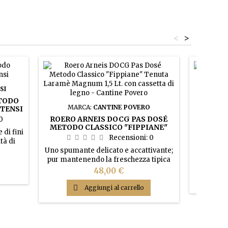
<
>
SI
TODO
MARCA:
CANTINE POVERO
STENSI
SPUMA
CHARM
ROERO ARNEIS DOCG PAS DOSÉ
0
(CA
METODO CLASSICO "FIPPIANE"
 di fini
TENUTA LARAMÈ MAGNUM 1,5 LT.
Recensioni:
0
tà di
Spuman
CON CASSETTA DI LEGNO -
 con
Uno spumante delicato e accattivante;
paglierin
CANTINE POVERO
acrima.
pur mantenendo la freschezza tipica
perlage 
dinaria
dell'Arneis, sfoggia un'ottima struttura
aromatico 
Prezzo
48,00 €
tà ed
e un'invitante fragranza derivate dal
vivace, 
istenza
lungo affinamento sur-lies.
equilib

Aggiungi al carrello