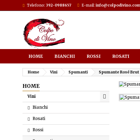
Telefono:
392-0988657
E-mail:
info@colpodivino.co
HOME
BIANCHI
ROSSI
ROSATI
Home
Vini
Spumanti
Spumante Rosé Brut 
HOME
Vini
Bianchi
Rosati
Rossi