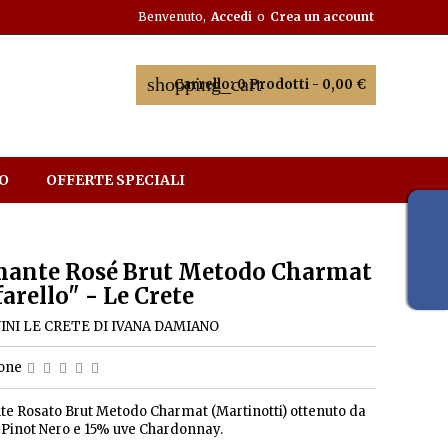
Benvenuto,
Accedi
o
Crea un account
shopping_cart
Carrello:
0
Prodotti - 0,00 €
O
OFFERTE SPECIALI
ante Rosé Brut Metodo Charmat
arello" - Le Crete
INI LE CRETE DI IVANA DAMIANO
ione
e Rosato Brut Metodo Charmat (Martinotti) ottenuto da
 Pinot Nero e 15% uve Chardonnay.