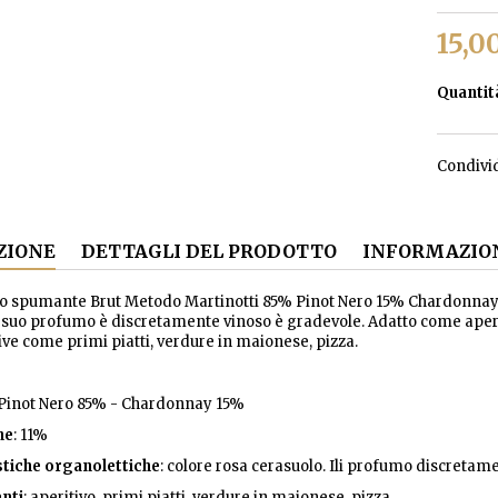
15,0
Quantit
Condivi
ZIONE
DETTAGLI DEL PRODOTTO
INFORMAZION
o spumante Brut Metodo Martinotti 85% Pinot Nero 15% Chardonnay. Il
l suo profumo è discretamente vinoso è gradevole. Adatto come aperiti
e come primi piatti, verdure in maionese, pizza.
 Pinot Nero 85% - Chardonnay 15%
ne
: 11%
stiche organolettiche
: colore rosa cerasuolo. Ili profumo discretam
nti
: aperitivo, primi piatti, verdure in maionese, pizza