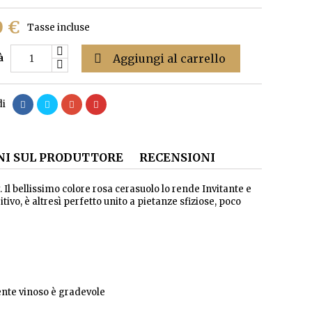
0 €
Tasse incluse

Aggiungi al carrello
à
di
I SUL PRODUTTORE
RECENSIONI
 bellissimo colore rosa cerasuolo lo rende Invitante e
vo, è altresì perfetto unito a pietanze sfiziose, poco
ente vinoso è gradevole