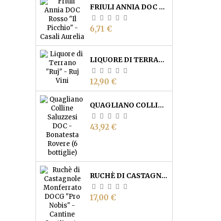
FRIULI ANNIA DOC ROSSO "IL PICCHIO" - CASALI AURELIA
Prezzo
6,71 €
LIQUORE DI TERRANO "RUJ" - RUJ VINI
Prezzo
12,90 €
QUAGLIANO COLLINE SALUZZESI DOC 2023 - BONATESTA ROVERE (6 BOTTIGLIE)
Prezzo
43,92 €
RUCHÈ DI CASTAGNOLE MONFERRATO DOCG "'NA VOTA" - CANTINE SANT'AGATA
Prezzo
17,00 €