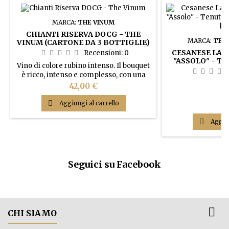
MARCA:
THE VINUM
CHIANTI RISERVA DOCG - THE
MARCA:
TEN
VINUM (CARTONE DA 3 BOTTIGLIE)
CESANESE LAZ
Recensioni:
0
"ASSOLO" - T
Vino di colore rubino intenso. Il bouquet
(CARTONE D
è ricco, intenso e complesso, con una
straordinaria varietà di fragranze. Le
Prezzo
42,00 €
note fruttate, floreali e balsamiche
impressionano nella loro fresca
P

Aggiungi al carrello
75
eleganza. Sentori di amarena, marasca,
violetta, menta e cannella. In bocca è

Aggiun
corposo con note tipiche di frutta rossa
che accompagnano un tannino delicato
e una...
Seguici su Facebook

CHI SIAMO