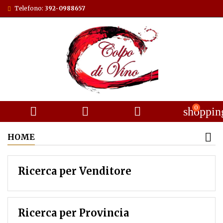
Telefono:
392-0988657
0



shoppin
HOME
Ricerca per Venditore
Ricerca per Provincia