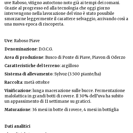
uve Raboso, vitigno autoctono noto già ai tempi dei romani.
Grazie al progresso ed alla tecnologia che oggi giorno
intervengono nella lavorazione del vino è stato possibile
smorzarne leggermente il carattere selvaggio, arrivando così a
una nuova epoca di riscoperta.
Uve
: Raboso Piave
Denominazione
: D.O.C.G.
Area di produzione
: Busco di Ponte di Piave, Piavon di Oderzo
Caratteristiche del terreno
: argilloso
Sistema di allevamento
: Sylvoz (3.500 piante/ha)
Raccolta
: metà ottobre
Vinificazione
: lunga macerazione sulle bucce. Fermentazione
malolattica in grandi botti di rovere. Il 30% dell’uva ha subito
un appassimento di 11 settimane su graticci.
Maturazione
: 36 mesi in botte di rovere, 4 mesi in bottiglia
Dati analitici