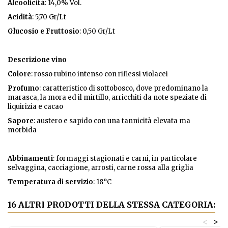
Alcoolicità
: 14,0% Vol.
Acidità
: 5,70 Gr/Lt
Glucosio e Fruttosio
: 0,50 Gr/Lt
Descrizione vino
Colore
: rosso rubino intenso con riflessi violacei
Profumo
: caratteristico di sottobosco, dove predominano la
marasca, la mora ed il mirtillo, arricchiti da note speziate di
liquirizia e cacao
Sapore
: austero e sapido con una tannicità elevata ma
morbida
Abbinamenti
: formaggi stagionati e carni, in particolare
selvaggina, cacciagione, arrosti, carne rossa alla griglia
Temperatura
di servizio
: 18°C
16 ALTRI PRODOTTI DELLA STESSA CATEGORIA:
<
>