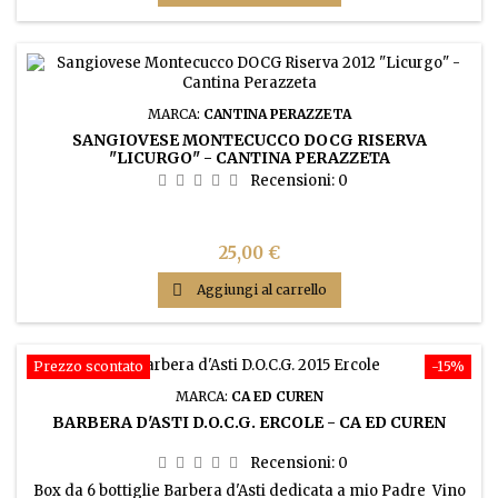
MARCA:
CANTINA PERAZZETA
SANGIOVESE MONTECUCCO DOCG RISERVA
"LICURGO" - CANTINA PERAZZETA
Recensioni:
0
Prezzo
25,00 €

Aggiungi al carrello
Prezzo scontato
-15%
MARCA:
CA ED CUREN
BARBERA D'ASTI D.O.C.G. ERCOLE - CA ED CUREN
Recensioni:
0
Box da 6 bottiglie Barbera d'Asti dedicata a mio Padre Vino