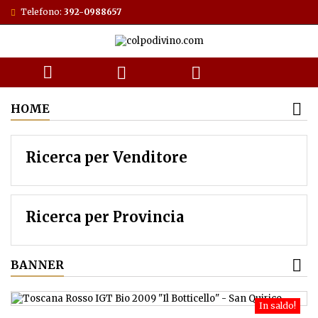
Telefono:
392-0988657



HOME
Ricerca per Venditore
Ricerca per Provincia
BANNER
In saldo!