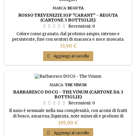
MARCA:
REGUTA
ROSSO TREVENEZIE IGP "CARANT" - REGUTA
(CARTONE 3 BOTTIGLIE)
Recensioni:
0
Colore rosso granato, dal profumo ampio, intenso e
persistente, fine con sentori di marasca e noce moscata.
Vino di grande struttura, risulta vellutato e avvolgente.
Prezzo
33,90 €

Aggiungi al carrello
MARCA:
THE VINUM
BARBARESCO DOCG - THE VINUM (CARTONE DA 3
BOTTIGLIE)
Recensioni:
0
Il naso è sensuale nella sua complessità, con aromi di frutti
di bosco, amarena, liquirizia, note minerali e profumi di
caffè. Il sapore è persistente, intenso e complesso con fini
Prezzo
105,00 €
tannini e una buona acidità; struttura robusta, ricca di frutta
matura.

Aggiungi al carrello