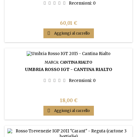
Recensioni:
0
Prezzo
60,01 €

Aggiungi al carrello
MARCA:
CANTINA RIALTO
UMBRIA ROSSO IGT - CANTINA RIALTO
Recensioni:
0
Prezzo
18,00 €

Aggiungi al carrello