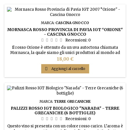
MARCA:
CASCINA GNOCCO
MORNASCA ROSSO PROVINCIA DI PAVIA IGT “ORIONE"
- CASCINA GNOCCO
Recensioni:
0
Il rosso Orione è ottenuto da un uva autoctona chiamata
Mornasca, la quale siamo gli unici produttori al mondo ad
avere e vinificare in purezza questo vitigno. Per ogni annata
Prezzo
18,00 €
non esistono più di 4000 bottiglie. Potrebbe essere quasi da
collezione.

Aggiungi al carrello
MARCA:
TERRE GRECANICHE
PALIZZI ROSSO IGT BIOLOGICO "NARADA" - TERRE
GRECANICHE (6 BOTTIGLIE)
Recensioni:
0
Questo vino si presenta con un colore rosso carico. L’aroma è