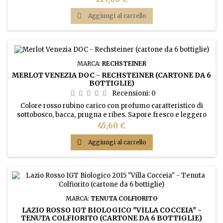
vaniglia, apre al terziario su note di cacao, leggero tabacco,
sfumato goudron, fungo, corteccia, humus. Di grande

Aggiungi al carrello
struttura, freschezza al palato, caldo e minerale,...
MARCA:
RECHSTEINER
MERLOT VENEZIA DOC - RECHSTEINER (CARTONE DA 6
BOTTIGLIE)
Recensioni:
0
Colore rosso rubino carico con profumo caratteristico di
sottobosco, bacca, prugna e ribes. Sapore fresco e leggero
vino rosso, etereo e leggermente tannico.
Prezzo
45,60 €

Aggiungi al carrello
MARCA:
TENUTA COLFIORITO
LAZIO ROSSO IGT BIOLOGICO "VILLA COCCEIA" -
TENUTA COLFIORITO (CARTONE DA 6 BOTTIGLIE)