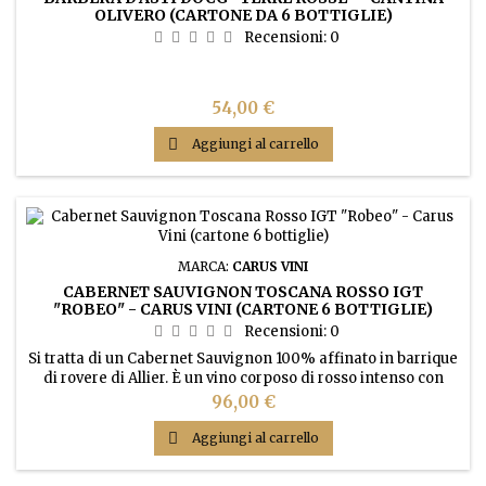
OLIVERO (CARTONE DA 6 BOTTIGLIE)
Recensioni:
0
Prezzo
54,00 €

Aggiungi al carrello
MARCA:
CARUS VINI
CABERNET SAUVIGNON TOSCANA ROSSO IGT
"ROBEO" - CARUS VINI (CARTONE 6 BOTTIGLIE)
Recensioni:
0
Si tratta di un Cabernet Sauvignon 100% affinato in barrique
di rovere di Allier. È un vino corposo di rosso intenso con
riflessi violacei, con sentori di frutti di bosco maturi e note di
Prezzo
96,00 €
grafite, vaniglia, tabacco e cacao. E ‘armonico ed elegante
con tannini marcati che conferiscono al palato sensazioni

Aggiungi al carrello
uniche.