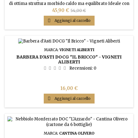
di ottima struttura morbido caldo ma equilibrato Ideale con
secondi piatti importanti, carni rosse, selvaggina formaggi
Prezzo
Prezzo
45,90 €
54,00 €
stagionati. Lungo periodo di affinamento in bottiglia.
base

Aggiungi al carrello
MARCA:
VIGNETI ALIBERTI
BARBERA D'ASTI DOCG "IL BRICCO" - VIGNETI
ALIBERTI
Recensioni:
0
Prezzo
16,00 €

Aggiungi al carrello
MARCA:
CANTINA OLIVERO