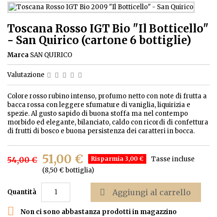
Toscana Rosso IGT Bio "Il Botticello"
- San Quirico (cartone 6 bottiglie)
Marca
SAN QUIRICO
Valutazione
Colore rosso rubino intenso, profumo netto con note di frutta a
bacca rossa con leggere sfumature di vaniglia, liquirizia e
spezie. Al gusto sapido di buona stoffa ma nel contempo
morbido ed elegante, bilanciato, caldo con ricordi di confettura
di frutti di bosco e buona persistenza dei caratteri in bocca.
51,00 €
54,00 €
Risparmia 3,00 €
Tasse incluse
(8,50 € bottiglia)

Aggiungi al carrello
Quantità

Non ci sono abbastanza prodotti in magazzino