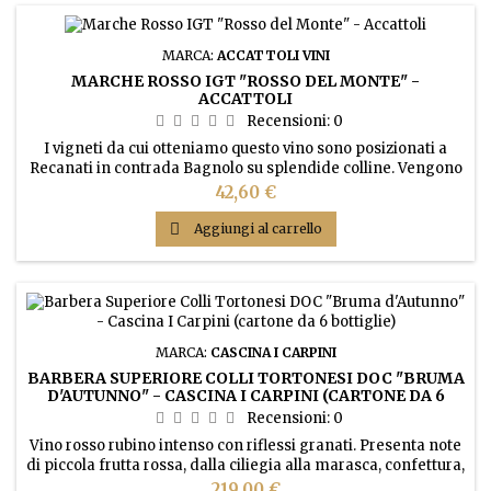
MARCA:
ACCATTOLI VINI
MARCHE ROSSO IGT "ROSSO DEL MONTE" -
ACCATTOLI
Recensioni:
0
I vigneti da cui otteniamo questo vino sono posizionati a
Recanati in contrada Bagnolo su splendide colline. Vengono
selezionate accuratamente tre tipologie di uve: Cabernet
Prezzo
42,60 €
Sauvignon, Montepulciano e Pinot Nero, raccolte in epoche
diverse. Il vino ottenuto viene assemblato successivamente

Aggiungi al carrello
per ottenere un rosso rubino dai riflessi violacei con sentori
di...
MARCA:
CASCINA I CARPINI
BARBERA SUPERIORE COLLI TORTONESI DOC "BRUMA
D'AUTUNNO" - CASCINA I CARPINI (CARTONE DA 6
BOTTIGLIE)
Recensioni:
0
Vino rosso rubino intenso con riflessi granati. Presenta note
di piccola frutta rossa, dalla ciliegia alla marasca, confettura,
gradevole speziatura, balsamico, piacevole vegetale secco,
Prezzo
219,00 €