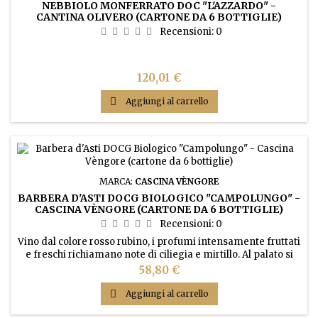
NEBBIOLO MONFERRATO DOC "L'AZZARDO" -
CANTINA OLIVERO (CARTONE DA 6 BOTTIGLIE)
Recensioni:
0
Prezzo
120,01 €

Aggiungi al carrello
MARCA:
CASCINA VÈNGORE
BARBERA D'ASTI DOCG BIOLOGICO "CAMPOLUNGO" -
CASCINA VÈNGORE (CARTONE DA 6 BOTTIGLIE)
Recensioni:
0
Vino dal colore rosso rubino, i profumi intensamente fruttati
e freschi richiamano note di ciliegia e mirtillo. Al palato si
percepiscono la freschezza, il corpo e la persistenza.
Prezzo
58,80 €

Aggiungi al carrello