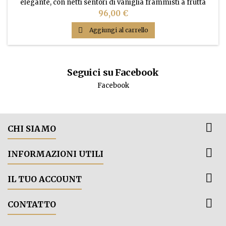
elegante, con netti sentori di vaniglia frammisti a frutta
matura e spezie. Al gusto dimostra grande spessore,
Prezzo
96,00 €
piacevole armonia e lunga persistenza

Aggiungi al carrello
Seguici su Facebook
Facebook

CHI SIAMO

INFORMAZIONI UTILI

IL TUO ACCOUNT

CONTATTO