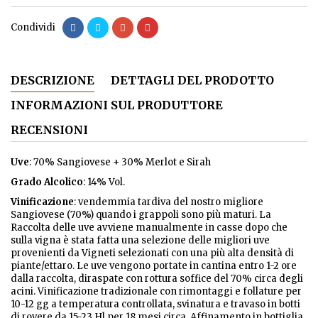
Condividi
DESCRIZIONE
DETTAGLI DEL PRODOTTO
INFORMAZIONI SUL PRODUTTORE
RECENSIONI
Uve
: 70% Sangiovese + 30% Merlot e Sirah
Grado Alcolico
: 14% Vol.
Vinificazione
: vendemmia tardiva del nostro migliore
Sangiovese (70%) quando i grappoli sono più maturi. La
Raccolta delle uve avviene manualmente in casse dopo che
sulla vigna è stata fatta una selezione delle migliori uve
provenienti da Vigneti selezionati con una più alta densità di
piante/ettaro. Le uve vengono portate in cantina entro 1-2 ore
dalla raccolta, diraspate con rottura soffice del 70% circa degli
acini. Vinificazione tradizionale con rimontaggi e follature per
10-12 gg a temperatura controllata, svinatura e travaso in botti
di rovere da 15-23 Hl per 18 mesi circa. Affinamento in bottiglia