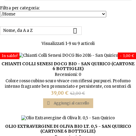
Filtra per categoria:

Nome, da A a Z
Visualizzati 1-9 su 9 articoli
In saldo!
- 3,00 €
CHIANTI COLLI SENESI DOCG BIO - SAN QUIRICO (CARTONE
6 BOTTIGLIE)
Recensioni:
0
Colore rosso rubino scuro vivace con riflessi purpurei. Profumo
intenso fragrante ben pronunciato e persistente, con sentori di
mammola e di frutti di bosco a bacca rossa. Sapore secco con
Prezzo
Prezzo
39,00 €
42,00 €
sensazioni aromatiche di buona durata ed intensità. Presenta una
base
spiccata attitudine ad un medio invecchiamento.

Aggiungi al carrello
OLIO EXTRAVERGINE DI OLIVA BIO LT. 0,5 - SAN QUIRICO
(CARTONE 6 BOTTIGLIE)