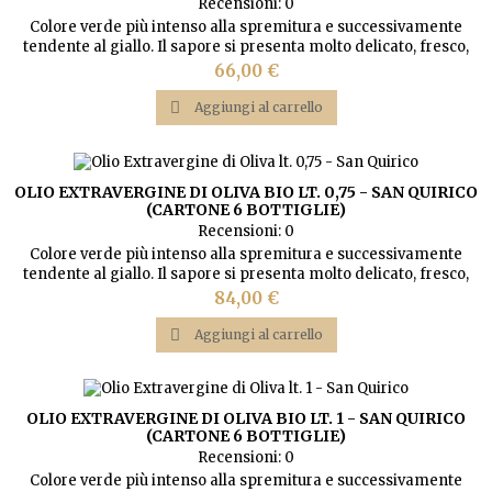
Recensioni:
0
Colore verde più intenso alla spremitura e successivamente
tendente al giallo. Il sapore si presenta molto delicato, fresco,
fruttato. Leggermente piccante da non aggredire il palato, rimane
Prezzo
66,00 €
piuttosto leggero con sentori di mandorla.

Aggiungi al carrello
OLIO EXTRAVERGINE DI OLIVA BIO LT. 0,75 - SAN QUIRICO
(CARTONE 6 BOTTIGLIE)
Recensioni:
0
Colore verde più intenso alla spremitura e successivamente
tendente al giallo. Il sapore si presenta molto delicato, fresco,
fruttato. Leggermente piccante da non aggredire il palato, rimane
Prezzo
84,00 €
piuttosto leggero con sentori di mandorla.

Aggiungi al carrello
OLIO EXTRAVERGINE DI OLIVA BIO LT. 1 - SAN QUIRICO
(CARTONE 6 BOTTIGLIE)
Recensioni:
0
Colore verde più intenso alla spremitura e successivamente