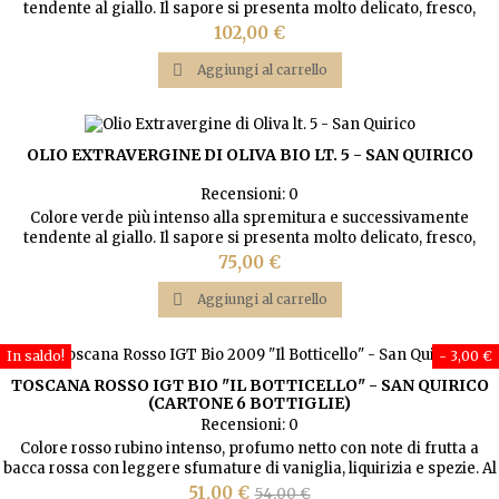
tendente al giallo. Il sapore si presenta molto delicato, fresco,
fruttato. Leggermente piccante da non aggredire il palato, rimane
Prezzo
102,00 €
piuttosto leggero con sentori di mandorla.

Aggiungi al carrello
OLIO EXTRAVERGINE DI OLIVA BIO LT. 5 - SAN QUIRICO
Recensioni:
0
Colore verde più intenso alla spremitura e successivamente
tendente al giallo. Il sapore si presenta molto delicato, fresco,
fruttato. Leggermente piccante da non aggredire il palato, rimane
Prezzo
75,00 €
piuttosto leggero con sentori di mandorla.

Aggiungi al carrello
In saldo!
- 3,00 €
TOSCANA ROSSO IGT BIO "IL BOTTICELLO" - SAN QUIRICO
(CARTONE 6 BOTTIGLIE)
Recensioni:
0
Colore rosso rubino intenso, profumo netto con note di frutta a
bacca rossa con leggere sfumature di vaniglia, liquirizia e spezie. Al
gusto sapido di buona stoffa ma nel contempo morbido ed
Prezzo
Prezzo
51,00 €
54,00 €