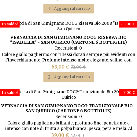
elegante, bilanciato, caldo con ricordi di confettura di frutti di bosco
base
e buona persistenza dei caratteri in bocca.

Aggiungi al carrello
In saldo!
- 3,00 €
VERNACCIA DI SAN GIMIGNANO DOCG RISERVA BIO
"ISABELLA" - SAN QUIRICO (CARTONE 6 BOTTIGLIE)
Recensioni:
0
Colore giallo paglierino con riflessi dorati sempre più evidenti con
l’invecchiamento. Profumo intenso molto elegante, salino, con
sentori di nocciola e mandorla. Con l’invecchiamento sviluppa il
Prezzo
Prezzo
69,00 €
72,00 €
caratteristico sentore minerale (di pietra focaia). Al palato ha un
base
gusto più pieno, asciutto, sapido, ma piacevolmente equilibrato e

Aggiungi al carrello
armonico con note e...
In saldo!
- 3,00 €
VERNACCIA DI SAN GIMIGNANO DOCG TRADIZIONALE BIO -
SAN QUIRICO (CARTONE 6 BOTTIGLIE)
Recensioni:
0
Colore giallo paglierino brillante, profumo fine, penetrante e
intenso con note di frutta a polpa bianca: pesca, pera e mela. Al
palato si presenta fresca, gusto equilibrato e armonico con
Prezzo
Prezzo
39,00 €
42,00 €