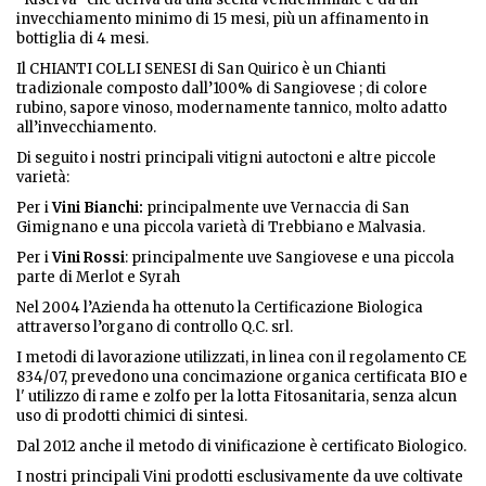
invecchiamento minimo di 15 mesi, più un affinamento in
bottiglia di 4 mesi.
Il CHIANTI COLLI SENESI di San Quirico è un Chianti
tradizionale composto dall’100% di Sangiovese ; di colore
rubino, sapore vinoso, modernamente tannico, molto adatto
all’invecchiamento.
Di seguito i nostri principali vitigni autoctoni e altre piccole
varietà:
Per i
Vini Bianchi:
principalmente uve Vernaccia di San
Gimignano e una piccola varietà di Trebbiano e Malvasia.
Per i
Vini Rossi
: principalmente uve Sangiovese e una piccola
parte di Merlot e Syrah
Nel 2004 l’Azienda ha ottenuto la Certificazione Biologica
attraverso l’organo di controllo Q.C. srl.
I metodi di lavorazione utilizzati, in linea con il regolamento CE
834/07, prevedono una concimazione organica certificata BIO e
l' utilizzo di rame e zolfo per la lotta Fitosanitaria, senza alcun
uso di prodotti chimici di sintesi.
Dal 2012 anche il metodo di vinificazione è certificato Biologico.
I nostri principali Vini prodotti esclusivamente da uve coltivate