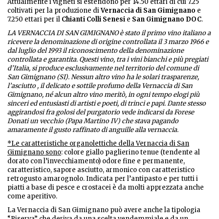
Attualmente i vigneti si estendono per 14.50 ettari di cui 7.25
coltivati per la produzione di
Vernaccia di San Gimignano
e
7.250 ettari per il
Chianti Colli Senesi
e
San Gimignano DOC
.
LA VERNACCIA DI SAN GIMIGNANO è stato il primo vino italiano a
ricevere la denominazione di origine controllata il 3 marzo 1966 e
dal luglio del 1993 il riconoscimento della denominazione
controllata e garantita. Questi vino, tra i vini bianchi e più pregiati
d’Italia, si produce esclusivamente nel territorio del comune di
San Gimignano (SI). Nessun altro vino ha le solari trasparenze,
l’asciutto , il delicato e sottile profumo della Vernaccia di San
Gimignano, né alcun altro vino meritò, in ogni tempo elogi più
sinceri ed entusiasti di artisti e poeti, di trinci e papi. Dante stesso
aggirandosi fra golosi del purgatorio vede indicarsi da Forese
Donati un vecchio (Papa Martino IV) che stava pagando
amaramente il gusto raffinato di anguille alla vernaccia.
*Le caratteristiche organolettiche della Vernaccia di San
Gimignano sono
: colore giallo paglierino tenue (tendente al
dorato con l’invecchiamento) odore fine e permanente,
caratteristico, sapore asciutto, armonico con caratteristico
retrogusto amarognolo. Indicata per l’antipasto e per tutti i
piatti a base di pesce e crostacei è da molti apprezzata anche
come aperitivo.
La Vernaccia di San Gimignano può avere anche la tipologia
“Riserva” che deriva da una scelta vendemmiale e da un