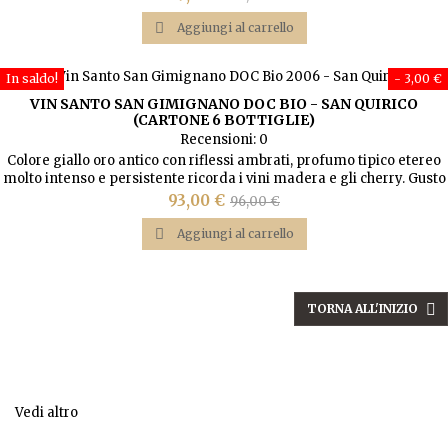
sensazioni di frutta fresca, di buon corpo, con una lunga
base
persistenza aromatica e retrogusto caratteristico di mandorla.

Aggiungi al carrello
In saldo!
- 3,00 €
VIN SANTO SAN GIMIGNANO DOC BIO - SAN QUIRICO
(CARTONE 6 BOTTIGLIE)
Recensioni:
0
Colore giallo oro antico con riflessi ambrati, profumo tipico etereo
molto intenso e persistente ricorda i vini madera e gli cherry. Gusto
caldo amabile armonico rotondo pieno di spessore gustativo
Prezzo
Prezzo
93,00 €
96,00 €
consistente molto gradevole.
base

Aggiungi al carrello

TORNA ALL'INIZIO
www.colpodivino.com
Acquista i tuoi vini preferiti direttamente dalle Cantine
Vedi altro