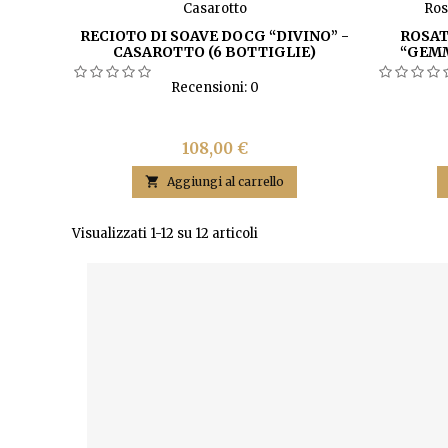
RECIOTO DI SOAVE DOCG “DIVINO” -
ROSAT
CASAROTTO (6 BOTTIGLIE)
“GEMM
Recensioni:
0
Prezzo
108,00 €

Aggiungi al carrello
Visualizzati 1-12 su 12 articoli