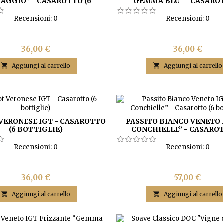
VAGGIO” - CASAROTTO (6
"GEMMA BLU" - CASAROT
BOTTIGLIE)
BOTTIGLIE)
Recensioni:
0
Recensioni:
0
Prezzo
Prezzo
36,00 €
36,00 €

Aggiungi al carrello

Aggiungi al carrello
VERONESE IGT - CASAROTTO
PASSITO BIANCO VENETO 
(6 BOTTIGLIE)
CONCHIELLE” - CASAROT
BOTTIGLIE)
Recensioni:
0
Recensioni:
0
Prezzo
Prezzo
36,00 €
57,00 €

Aggiungi al carrello

Aggiungi al carrello