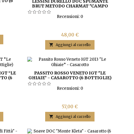
TO (6
LESSINI DURELLO DOC SPUMANTE
BRUT METODO CHARMAT "CAMPO
SENGIA" - CASAROTTO (6 BOTTIGLIE)
Recensioni:
0
Prezzo
48,00 €

Aggiungi al carrello
IGT “LE
PASSITO ROSSO VENETO IGT "LE
TO (6
GHIAIE” - CASAROTTO (6 BOTTIGLIE)
Recensioni:
0
Prezzo
57,00 €

Aggiungi al carrello