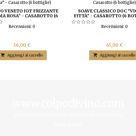
O VENETO IGT FRIZZANTE
SOAVE CLASSICO DOC "VI
A ROSA” - CASAROTTO (6
FITTÀ" - CASAROTTO (6 BO
BOTTIGLIE)
Recensioni:
0
Recensioni:
0
Prezzo
Prezzo
36,00 €
45,00 €

Aggiungi al carrello

Aggiungi al carrello
www.colpodivino.com
Acquista i tuoi vini preferiti direttamente dalle Cantine
VEDI ALTRO