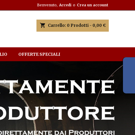
Benvenuto,
Accedi
o
Crea un account
shopping_cart
Carrello:
0
Prodotti - 0,00 €
LIO
OFFERTE SPECIALI