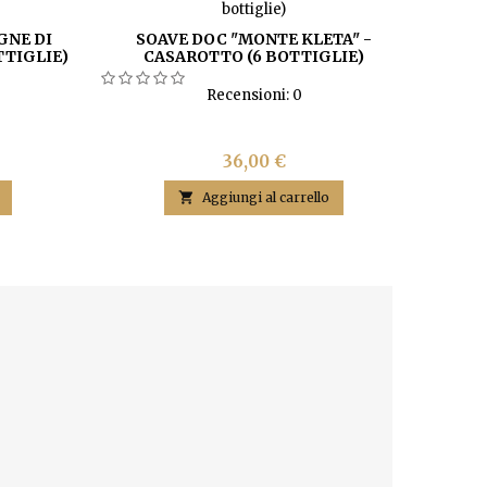
GNE DI
SOAVE DOC "MONTE KLETA" -
TTIGLIE)
CASAROTTO (6 BOTTIGLIE)
Recensioni:
0
Prezzo
36,00 €

Aggiungi al carrello