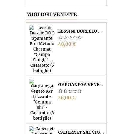
MIGLIORI VENDITE
LESSINI DURELLO DOC SPUMANTE BRUT METODO CHARMAT "CAMPO SENGIA" - CASAROTTO (6 BOTTIGLIE)
Prezzo
48,00 €
GARGANEGA VENETO IGT FRIZZANTE "GEMMA BLU" - CASAROTTO (6 BOTTIGLIE)
Prezzo
36,00 €
CABERNET SAUVIGNON VENETO IGT BARRICATO “LE GHIAIE” - CASAROTTO (6 BOTTIGLIE)