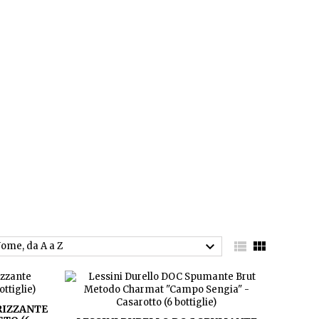



ome, da A a Z
RIZZANTE