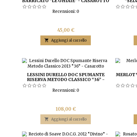
BARRICATO “LE GHIAIE” - CASAROTTO
“SEL
(6 BOTTIGLIE)
Recensioni:
0
Prezzo
45,00 €

Aggiungi al carrello
LESSINI DURELLO DOC SPUMANTE
MERLOT 
RISERVA METODO CLASSICO “36” -
CASAROTTO (6 BOTTIGLIE)
Recensioni:
0
Prezzo
108,00 €

Aggiungi al carrello