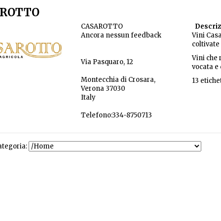
AROTTO
CASAROTTO
Descriz
Ancora nessun feedback
Vini Cas
coltivate
Vini che
Via Pasquaro, 12
vocata e
Montecchia di Crosara,
13 etiche
Verona 37030
Italy
Telefono:334-8750713
ategoria: