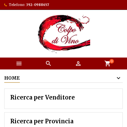
Telefono:
392-0988657
0



shopping_cart
HOME
Ricerca per Venditore
Ricerca per Provincia