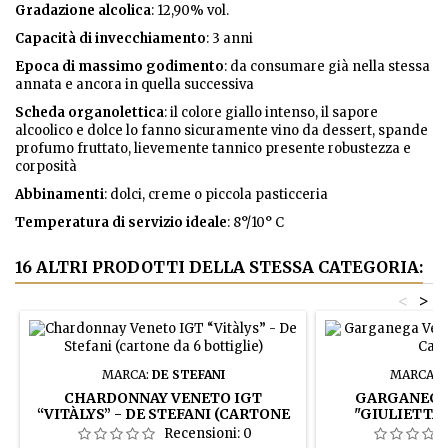
Gradazione alcolica
: 12,90% vol.
Capacità di invecchiamento
: 3 anni
Epoca di massimo godimento
: da consumare già nella stessa
annata e ancora in quella successiva
Scheda organolettica
: il colore giallo intenso, il sapore
alcoolico e dolce lo fanno sicuramente vino da dessert, spande
profumo fruttato, lievemente tannico presente robustezza e
corposità
Abbinamenti
: dolci, creme o piccola pasticceria
Temperatura di servizio ideale
: 8°/10° C
16 ALTRI PRODOTTI DELLA STESSA CATEGORIA:
<
>
MARCA:
DE STEFANI
MARCA:
C
CHARDONNAY VENETO IGT
GARGANEGA
“VITÀLYS” - DE STEFANI (CARTONE
"GIULIETTA" 
DA 6 BOTTIGLIE)
Recensioni:
0