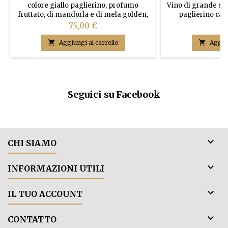
colore giallo paglierino, profumo
Vino di grande stru
fruttato, di mandorla e di mela golden,
paglierino car
gusto delicato, di buon corpo,
intenso, al naso s
Prezzo
Pr
75,00 €
20
persistente.
di mela golden, 
mandorla, sa

Aggiungi al carrello

Aggiun
amarognolo. Uve 
provenienti da terr
scheletro delle
Tregnago a 400 m.s
Con
Seguici su Facebook

CHI SIAMO

INFORMAZIONI UTILI

IL TUO ACCOUNT

CONTATTO