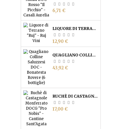
Prezzo
6,71 €
LIQUORE DI TERRANO "RUJ" - RUJ VINI
Prezzo
12,90 €
QUAGLIANO COLLINE SALUZZESI DOC 2023 - BONATESTA ROVERE (6 BOTTIGLIE)
Prezzo
43,92 €
RUCHÈ DI CASTAGNOLE MONFERRATO DOCG "'NA VOTA" - CANTINE SANT'AGATA
Prezzo
17,00 €