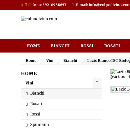
Telefono:
392-0988657
E-mail:
info@colpodivino.co
HOME
BIANCHI
ROSSI
ROSATI
Home
Vini
Bianchi
Lazio Bianco IGT Biolog
HOME
Vini
Bianchi
Rosati
Rossi
Spumanti