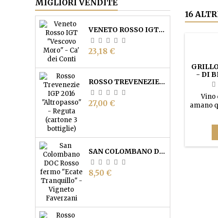
MIGLIORI VENDITE
16 ALT
VENETO ROSSO IGT "VESCOVO MORO" - CA' DEI CONTI
Prezzo
23,18 €
GRILLO
- DI 
ROSSO TREVENEZIE IGP "ALTROPASSO" - REGUTA (CARTONE 3 BOTTIGLIE)
Vino 
Prezzo
27,00 €
amano qu
Colore g
riflessi
intens
matura co
frutta a
SAN COLOMBANO DOC ROSSO FERMO "ECATE TRANQUILLO" - VIGNETO FAVERZANI
bilanc
Prezzo
8,50 €