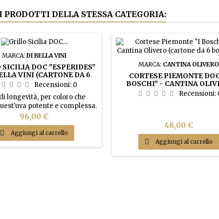
RI PRODOTTI DELLA STESSA CATEGORIA:
MARCA:
DI BELLA VINI
MARCA:
CANTINA OLIVERO
 SICILIA DOC "ESPERIDES"
BELLA VINI (CARTONE DA 6
CORTESE PIEMONTE DOC
BOTTIGLIE)
BOSCHI" - CANTINA OLIV
Recensioni:
0
(CARTONE DA 6 BOTTIGL
Recensioni:
di longevità, per coloro che
est'uva potente e complessa.
iallo paglierino paglierino con
Prezzo
96,00 €
 verdognoli, con profumi ampi e
Prezzo
48,00 €
i, ricchi di sentori di frutta

Aggiungi al carrello
n note floreali e minerali e di

Aggiungi al carrello
 pasta gialla. Molto fresco, ben
iato con elegante finitura e
persistente.