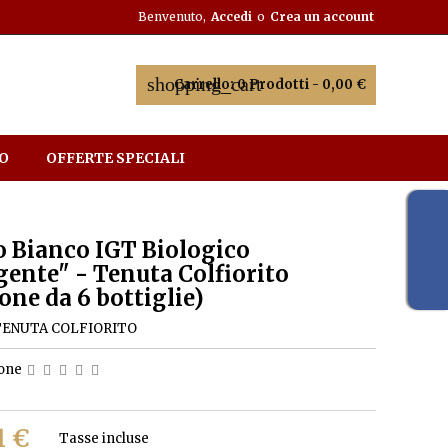
Benvenuto,
Accedi
o
Crea un account
shopping_cart
Carrello:
0
Prodotti - 0,00 €
O
OFFERTE SPECIALI
o Bianco IGT Biologico
gente" - Tenuta Colfiorito
one da 6 bottiglie)
TENUTA COLFIORITO
ione
1 €
Tasse incluse