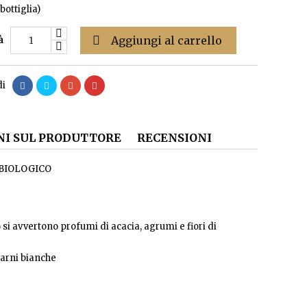
bottiglia)

Aggiungi al carrello
à
di
I SUL PRODUTTORE
RECENSIONI
– BIOLOGICO
o si avvertono profumi di acacia, agrumi e fiori di
 carni bianche