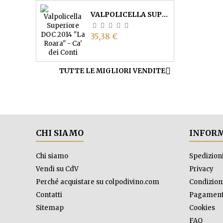
VALPOLICELLA SUPERIORE DOC "LA ROARA" - CA' DEI CONTI
Prezzo
35,38 €

TUTTE LE MIGLIORI VENDITE
CHI SIAMO
INFORM
Chi siamo
Spedizion
Vendi su CdV
Privacy
Perché acquistare su colpodivino.com
Condizioni
Contatti
Pagament
Sitemap
Cookies
FAQ