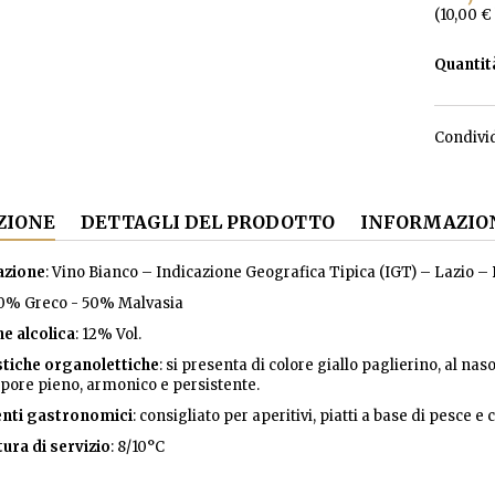
(10,00 € 
Quantit
Condivi
ZIONE
DETTAGLI DEL PRODOTTO
INFORMAZION
zione
: Vino Bianco – Indicazione Geografica Tipica (IGT) – Lazio 
50% Greco - 50% Malvasia
e alcolica
: 12% Vol.
stiche organolettiche
: si presenta di colore giallo paglierino, al nas
pore pieno, armonico e persistente.
nti gastronomici
: consigliato per aperitivi, piatti a base di pesce e
ra di servizio
: 8/10°C