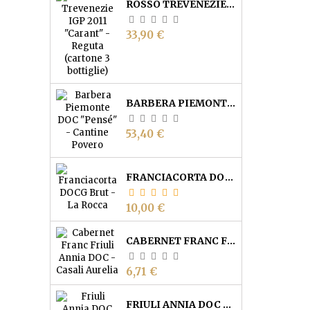
ROSSO TREVENEZIE IGP "CARANT" - REGUTA (CARTONE 3 BOTTIGLIE)
Prezzo
33,90 €
BARBERA PIEMONTE DOC "PENSÉ" - CANTINE POVERO
Prezzo
53,40 €
FRANCIACORTA DOCG BRUT - CANTINA LA ROCCA
Prezzo
10,00 €
CABERNET FRANC FRIULI ANNIA DOC - CASALI AURELIA
Prezzo
6,71 €
FRIULI ANNIA DOC ROSSO "IL PICCHIO" - CASALI AURELIA