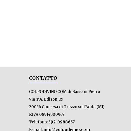
CONTATTO
COLPODIVINO.COM di Bassani Pietro
Via T.A. Edison, 35
20056 Concesa di Trezzo sull'Adda (MI)
P.IVA 08914900967
Telefono:
392-0988657
E-mail:
info@colpodivino.com