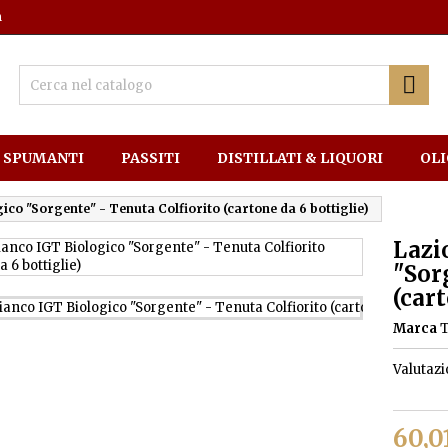
m

SPUMANTI
PASSITI
DISTILLATI & LIQUORI
OLI
ico "Sorgente" - Tenuta Colfiorito (cartone da 6 bottiglie)
Lazi
"Sor
(cart
Marca
Valutaz
60,0