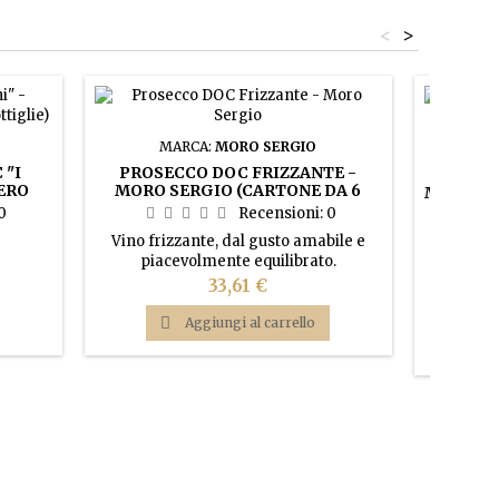
<
>
MARCA:
MORO SERGIO
MA
 "I
PROSECCO DOC FRIZZANTE -
ERO
MORO SERGIO (CARTONE DA 6
MOSCATO 
IE)
BOTTIGLIE)
CANT
0
Recensioni:
0
(CAR
Vino frizzante, dal gusto amabile e
piacevolmente equilibrato.
Vino d
brillante
Prezzo
33,61 €
presenta s
e bianc

Aggiungi al carrello
d’arancio,
morb
legg