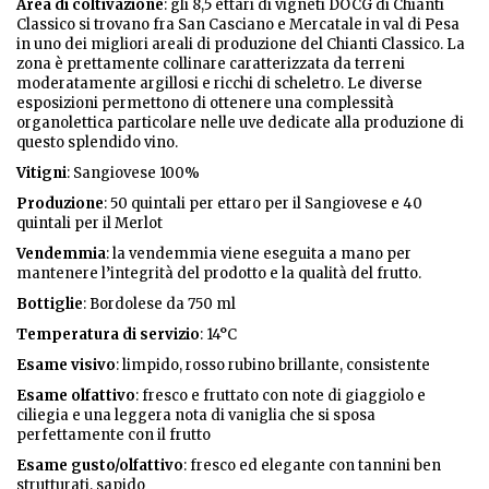
Area di coltivazione
: gli 8,5 ettari di vigneti DOCG di Chianti
Classico si trovano fra San Casciano e Mercatale in val di Pesa
in uno dei migliori areali di produzione del Chianti Classico. La
zona è prettamente collinare caratterizzata da terreni
moderatamente argillosi e ricchi di scheletro. Le diverse
esposizioni permettono di ottenere una complessità
organolettica particolare nelle uve dedicate alla produzione di
questo splendido vino.
Vitigni
: Sangiovese 100%
Produzione
: 50 quintali per ettaro per il Sangiovese e 40
quintali per il Merlot
Vendemmia
: la vendemmia viene eseguita a mano per
mantenere l’integrità del prodotto e la qualità del frutto.
Bottiglie
: Bordolese da 750 ml
Temperatura di servizio
: 14°C
Esame visivo
: limpido, rosso rubino brillante, consistente
Esame olfattivo
: fresco e fruttato con note di giaggiolo e
ciliegia e una leggera nota di vaniglia che si sposa
perfettamente con il frutto
Esame gusto/olfattivo
: fresco ed elegante con tannini ben
strutturati, sapido