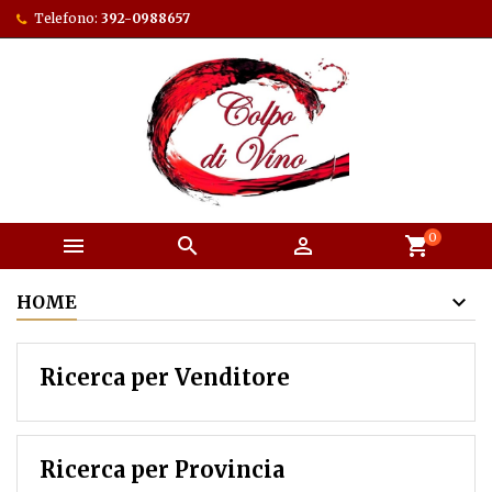
Telefono:
392-0988657
0



shopping_cart
HOME
Ricerca per Venditore
Ricerca per Provincia