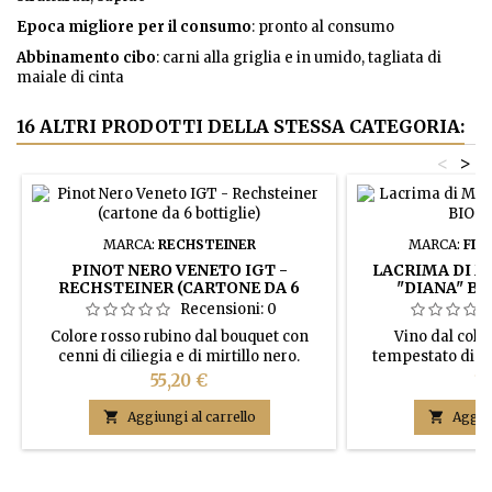
Epoca migliore per il consumo
: pronto al consumo
Abbinamento cibo
: carni alla griglia e in umido, tagliata di
maiale di cinta
16 ALTRI PRODOTTI DELLA STESSA CATEGORIA:
<
>
MARCA:
RECHSTEINER
MARCA:
FIL
PINOT NERO VENETO IGT -
LACRIMA DI M
RECHSTEINER (CARTONE DA 6
"DIANA" BI
BOTTIGLIE)
Recensioni:
0
Colore rosso rubino dal bouquet con
Vino dal colo
cenni di ciliegia e di mirtillo nero.
tempestato di sf
Sapore asciutto, sapido, leggermente
naso suggerisce n
Prezzo
Pr
55,20 €
11
tannico.
canina accompagn
mirtilli. In bo

Aggiungi al carrello

Aggiun
avvolgente, add
frutta di bosco, 
rovo. Di buona s