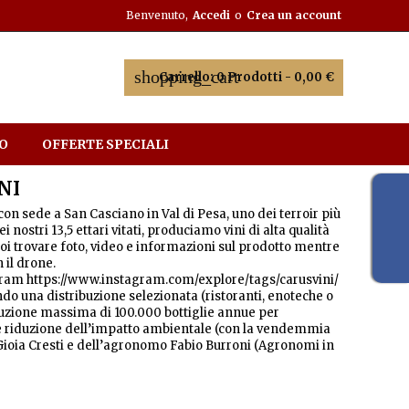
Benvenuto,
Accedi
o
Crea un account
shopping_cart
Carrello:
0
Prodotti - 0,00 €
O
OFFERTE SPECIALI
NI
 con sede a San Casciano in Val di Pesa, uno dei terroir più
nostri 13,5 ettari vitati, produciamo vini di alta qualità
puoi trovare foto, video e informazioni sul prodotto mentre
 il drone.
gram https://www.instagram.com/explore/tags/carusvini/
 una distribuzione selezionata (ristoranti, enoteche o
zione massima di 100.000 bottiglie annue per
tà e riduzione dell’impatto ambientale (con la vendemmia
 Gioia Cresti e dell’agronomo Fabio Burroni (Agronomi in