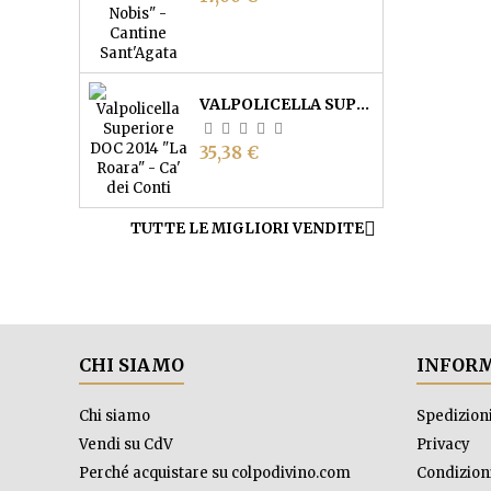
VALPOLICELLA SUPERIORE DOC "LA ROARA" - CA' DEI CONTI
Prezzo
35,38 €

TUTTE LE MIGLIORI VENDITE
CHI SIAMO
INFORM
Chi siamo
Spedizion
Vendi su CdV
Privacy
Perché acquistare su colpodivino.com
Condizioni