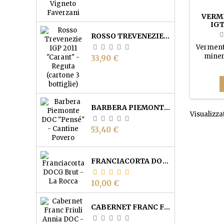
VERM
IGT
(C
ROSSO TREVENEZIE IGP "CARANT" - REGUTA (CARTONE 3 BOTTIGLIE)
Vermenti
miner
Prezzo
33,90 €
present
agruma
mo
persi
eccell
BARBERA PIEMONTE DOC "PENSÉ" - CANTINE POVERO
Visualizzat
Prezzo
53,40 €
FRANCIACORTA DOCG BRUT - CANTINA LA ROCCA
Prezzo
10,00 €
CABERNET FRANC FRIULI ANNIA DOC - CASALI AURELIA