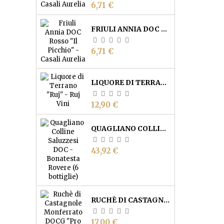
Prezzo
6,71 €
FRIULI ANNIA DOC ROSSO "IL PICCHIO" - CASALI AURELIA
Prezzo
6,71 €
LIQUORE DI TERRANO "RUJ" - RUJ VINI
Prezzo
12,90 €
QUAGLIANO COLLINE SALUZZESI DOC 2023 - BONATESTA ROVERE (6 BOTTIGLIE)
Prezzo
43,92 €
RUCHÈ DI CASTAGNOLE MONFERRATO DOCG "'NA VOTA" - CANTINE SANT'AGATA
Prezzo
17,00 €