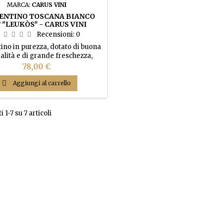
MARCA:
CARUS VINI
ENTINO TOSCANA BIANCO
 "LEUKÒS" - CARUS VINI
ARTONE 6 BOTTIGLIE)
Recensioni:
0
no in purezza, dotato di buona
alità e di grande freschezza,
a al naso caratteristici sentori
Prezzo
78,00 €
ti e note minerali. Gentile e
rbido al palato con buona

Aggiungi al carrello
stenza gusto-olfattiva con un
ente finale sapido e minerale.
i 1-7 su 7 articoli