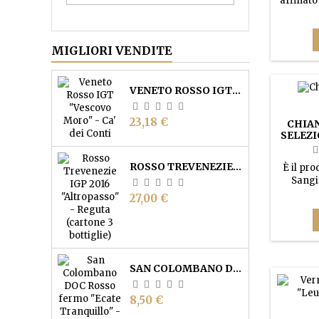
affinato 
un vin
riflessi
bosco ma
MIGLIORI VENDITE
taba
elega
confe
VENETO ROSSO IGT "VESCOVO MORO" - CA' DEI CONTI
Prezzo
23,18 €
CHIA
SELEZI
VINI
ROSSO TREVENEZIE IGP "ALTROPASSO" - REGUTA (CARTONE 3 BOTTIGLIE)
È il pr
Sangi
Sauvign
Prezzo
27,00 €
di rover
almeno 6
naso ch
cacao e 
con 
SAN COLOMBANO DOC ROSSO FERMO "ECATE TRANQUILLO" - VIGNETO FAVERZANI
impecca
Prezzo
8,50 €