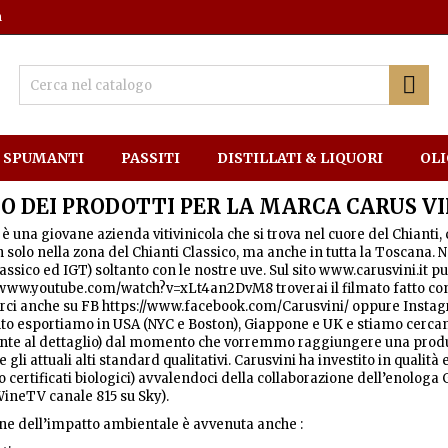
m

SPUMANTI
PASSITI
DISTILLATI & LIQUORI
OLI
O DEI PRODOTTI PER LA MARCA CARUS VI
 è una giovane azienda vitivinicola che si trova nel cuore del Chianti,
solo nella zona del Chianti Classico, ma anche in tutta la Toscana. Nei 
lassico ed IGT) soltanto con le nostre uve. Sul sito www.carusvini.it 
/www.youtube.com/watch?v=xLt4an2DvM8 troverai il filmato fatto con
irci anche su FB https://www.facebook.com/Carusvini/ oppure Insta
 esportiamo in USA (NYC e Boston), Giappone e UK e stiamo cercando
nte al dettaglio) dal momento che vorremmo raggiungere una produ
gli attuali alti standard qualitativi. Carusvini ha investito in quali
 certificati biologici) avvalendoci della collaborazione dell’enologa
ineTV canale 815 su Sky).
ne dell’impatto ambientale è avvenuta anche :