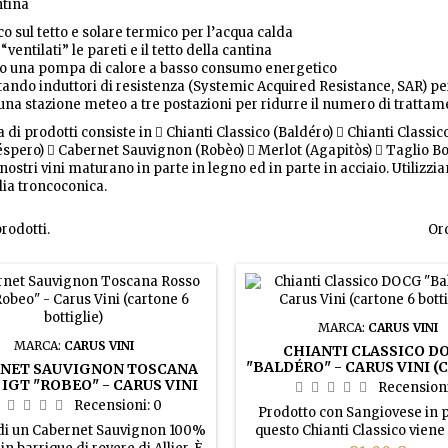
ina
co sul tetto e solare termico per l’acqua calda
entilati” le pareti e il tetto della cantina
ando una pompa di calore a basso consumo energeti
ndo induttori di resistenza (Systemic Acquired Resistance, SAR) per
 una stazione meteo a tre postazioni per ridurre il numero di trattam
i prodotti consiste in  Chianti Classico (Baldéro)  Chianti Classi
spero)  Cabernet Sauvignon (Robèo)  Merlot (Agapitòs)  Taglio 
 nostri vini maturano in parte in legno ed in parte in acciaio. Utiliz
lia troncoconica.
rodotti.
Or
MARCA:
CARUS VINI
MARCA:
CARUS VINI
CHIANTI CLASSICO D
"BALDÉRO" - CARUS VINI 
NET SAUVIGNON TOSCANA
6 BOTTIGLIE)
IGT "ROBEO" - CARUS VINI
Recension
ARTONE 6 BOTTIGLIE)
Recensioni:
0
Prodotto con Sangiovese in 
a di un Cabernet Sauvignon 100%
questo Chianti Classico viene