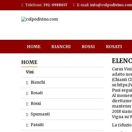
Telefono:
392-0988657
E-mail:
info@colpodivino.co
HOME
BIANCHI
ROSSI
ROSATI
ELENC
HOME
Carus Vini
Vini
adatto non 
(Chianti C
Bianchi
su https:/
Puoi segu
Rosati
Al momento
direttame
Rossi
mantenere 
2018 siamo
Spumanti
Vigna su W
Passiti
La riduzio