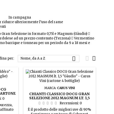
co In campagna
 ridurre ulteriormente l’uso del rame
enti
co Gran Selezione in formato 0,75l e Magnum (Gàudio) 
Bordolese ad un prezzo contenuto (Terzona)  Vermentino
ziamo barrique e tonneau per un periodo da 9 a 18 mesi e



dina per:
Nome, da A a Z
MARCA:
CARUS VINI
OCG
(CARTONE
CHIANTI CLASSICO DOCG GRAN
SELEZIONE 2012 MAGNUM LT. 1,5
i:
0
"GÀUDIO" - CARUS VINI (CARTONE 4
Recensioni:
0
purezza,
BOTTIGLIE)
 affinato
È il prodotto delle migliori uve di 90%