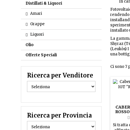
In cant
Distillati & Liquori
Fotovoltai
Amari
rendendo “v
install
Grappe
sperimenta
installato
Liquori
La gamma d
Shyraz (Té
Olio
(Leukòs) I
una bottig
Offerte Speciali
Ci sono 7 p
Ricerca per Venditore
CABER
ROSSO 
Ricerca per Provincia
(C
Si tratt