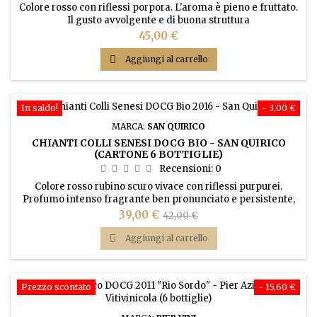
Colore rosso con riflessi porpora. L'aroma è pieno e fruttato.
Il gusto avvolgente e di buona struttura
Prezzo
45,00 €

Aggiungi al carrello
In saldo!
- 3,00 €
MARCA:
SAN QUIRICO
CHIANTI COLLI SENESI DOCG BIO - SAN QUIRICO
(CARTONE 6 BOTTIGLIE)
Recensioni:
0
Colore rosso rubino scuro vivace con riflessi purpurei.
Profumo intenso fragrante ben pronunciato e persistente,
con sentori di mammola e di frutti di bosco a bacca rossa.
Prezzo
Prezzo
39,00 €
42,00 €
Sapore secco con sensazioni aromatiche di buona durata ed
base
intensità. Presenta una spiccata attitudine ad un medio

Aggiungi al carrello
invecchiamento.
Prezzo scontato
- 15,60 €