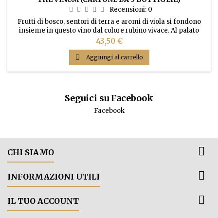
Recensioni:
0
Frutti di bosco, sentori di terra e aromi di viola si fondono
insieme in questo vino dal colore rubino vivace. Al palato
amarena matura, lampone, anice e cannella al fianco di
Prezzo
43,50 €
tannini soffici.

Aggiungi al carrello
Seguici su Facebook
Facebook

CHI SIAMO

INFORMAZIONI UTILI

IL TUO ACCOUNT