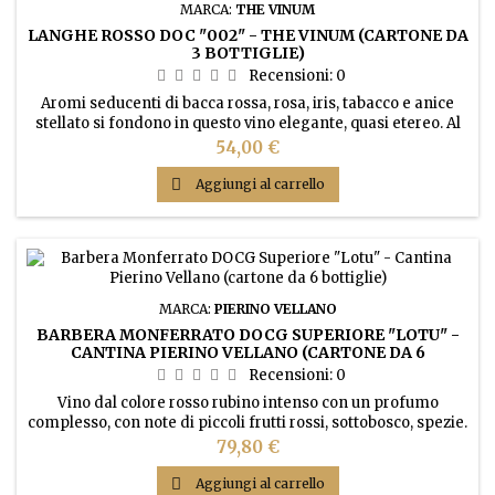
MARCA:
THE VINUM
LANGHE ROSSO DOC "002" - THE VINUM (CARTONE DA
3 BOTTIGLIE)
Recensioni:
0
Aromi seducenti di bacca rossa, rosa, iris, tabacco e anice
stellato si fondono in questo vino elegante, quasi etereo. Al
palato sentori di ciliegia, confettura di fragola e una nota di
Prezzo
54,00 €
pepe nero a fianco di tannini raffinati.

Aggiungi al carrello
MARCA:
PIERINO VELLANO
BARBERA MONFERRATO DOCG SUPERIORE "LOTU" -
CANTINA PIERINO VELLANO (CARTONE DA 6
BOTTIGLIE)
Recensioni:
0
Vino dal colore rosso rubino intenso con un profumo
complesso, con note di piccoli frutti rossi, sottobosco, spezie.
Gusto armonico, robusto, con un finale prolungato sorretto
Prezzo
79,80 €
da una piacevole freschezza

Aggiungi al carrello