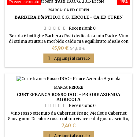
Prezzo scontato
-15%
MARCA:
CA ED CUREN
BARBERA D'ASTI D.O.C.G. ERCOLE - CA ED CUREN
Recensioni:
0
Box da 6 bottiglie Barbera d'Asti dedicata a mio Padre Vino
di ottima struttura morbido caldo ma equilibrato Ideale con
secondi piatti importanti, carni rosse, selvaggina formaggi
Prezzo
Prezzo
45,90 €
54,00 €
stagionati. Lungo periodo di affinamento in bottiglia.
base

Aggiungi al carrello
MARCA:
PRIORE
CURTEFRANCA ROSSO DOC - PRIORE AZIENDA
AGRICOLA
Recensioni:
0
Vino rosso ottenuto da Cabernet Franc, Merlot e Cabernet
Sauvignon. Di colore rosso rubino vivace e dal gusto asciutto,
vinoso e fruttato con sentori di ribes e cannella, riesce ad
Prezzo
7,40 €
accompagnare ed esaltare secondi piatti di carne non
eccessivamente saporiti.

Aggiungi al carrello