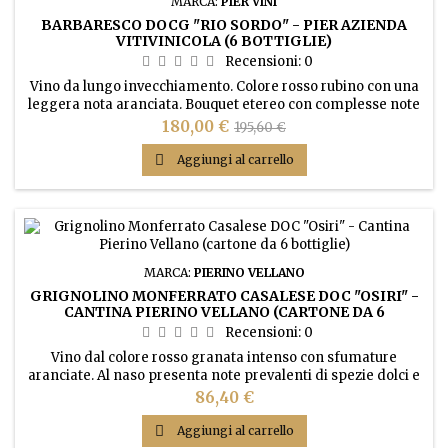
MARCA:
PIER VINI
BARBARESCO DOCG "RIO SORDO" - PIER AZIENDA
VITIVINICOLA (6 BOTTIGLIE)
Recensioni:
0
Vino da lungo invecchiamento. Colore rosso rubino con una
leggera nota aranciata. Bouquet etereo con complesse note
speziate di prugna, cacao e liquirizia. Al palato è corposo,
Prezzo
Prezzo
180,00 €
195,60 €
austero, vellutato, armonico ed elegante con tannini fini.
base

Aggiungi al carrello
MARCA:
PIERINO VELLANO
GRIGNOLINO MONFERRATO CASALESE DOC "OSIRI" -
CANTINA PIERINO VELLANO (CARTONE DA 6
BOTTIGLIE)
Recensioni:
0
Vino dal colore rosso granata intenso con sfumature
aranciate. Al naso presenta note prevalenti di spezie dolci e
mandorla con un’eco di amaretto morbido. Gusto rotondo,
Prezzo
86,40 €
con sentori dei tannini del legno e con bassa acidità,
vellutato ed elegante.

Aggiungi al carrello