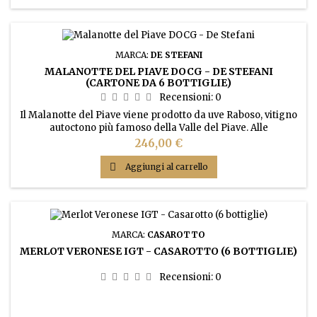
MARCA:
DE STEFANI
MALANOTTE DEL PIAVE DOCG - DE STEFANI
(CARTONE DA 6 BOTTIGLIE)
Recensioni:
0
Il Malanotte del Piave viene prodotto da uve Raboso, vitigno
autoctono più famoso della Valle del Piave. Alle
caratteristiche dei grandi vini da lungo invecchiamento,
Prezzo
246,00 €
colore, tannino e acidità, il Malanotte del Piave unisce degli
intensi aromi di mora e ciliegia. La vicinanza del vigneto al

Aggiungi al carrello
mare Adriatico e alle montagne Dolomiti, l’alta intensità...
MARCA:
CASAROTTO
MERLOT VERONESE IGT - CASAROTTO (6 BOTTIGLIE)
Recensioni:
0