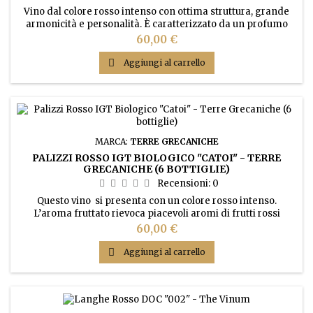
Vino dal colore rosso intenso con ottima struttura, grande
armonicità e personalità. È caratterizzato da un profumo
ampio con note di frutta matura, dal sorso vanigliato e finale
Prezzo
60,00 €
cerasuolo.

Aggiungi al carrello
MARCA:
TERRE GRECANICHE
PALIZZI ROSSO IGT BIOLOGICO "CATOI" - TERRE
GRECANICHE (6 BOTTIGLIE)
Recensioni:
0
Questo vino si presenta con un colore rosso intenso.
L’aroma fruttato rievoca piacevoli aromi di frutti rossi
maturi. Al gusto è armonico morbido e persistente.
Prezzo
60,00 €

Aggiungi al carrello