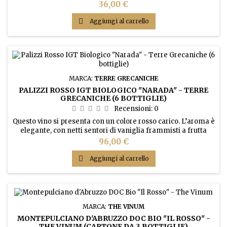
Prezzo
36,00 €

Aggiungi al carrello
MARCA:
TERRE GRECANICHE
PALIZZI ROSSO IGT BIOLOGICO "NARADA" - TERRE
GRECANICHE (6 BOTTIGLIE)
Recensioni:
0
Questo vino si presenta con un colore rosso carico. L’aroma è
elegante, con netti sentori di vaniglia frammisti a frutta
matura e spezie. Al gusto dimostra grande spessore,
Prezzo
96,00 €
piacevole armonia e lunga persistenza

Aggiungi al carrello
MARCA:
THE VINUM
MONTEPULCIANO D'ABRUZZO DOC BIO "IL ROSSO" -
THE VINUM (CARTONE DA 3 BOTTIGLIE)