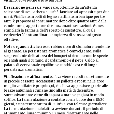
Vitigno
: 90% Ruchè e 10% Barbera
Descrizione
generale
: vino raro, ottenuto da un’attenta
selezione di uve Barbera e Ruchè, lasciate ad appassire per due
mesi. Vinificato in botti di legno e affinato in barrique per tre
anni, è proposto al consumatore dopo oltre quattro anni dalla
vendemmia, apportatore di emozionanti sensazioni. Genesi
stimolerà la fantasia dell’esperto degustatore, al quale
evidenzierà la straordinaria ampiezza di sensazioni gusto-
olfattive.
Note organolettiche
: rosso rubino ricco di sfumature tendente
al granato. La persistenza aromatica è coinvolgente. Dalla
sorprendente delicatezza del bouquet si riconoscono le spezie
orientali quali il cumino, il cardamomo e il pepe. Caldo al
palato, di eccezionale equilibrio e morbidezza e di lunga
persistenza aromatica.
Vinificazione e affinamento
: l’uva viene raccolta direttamente
in piccole cassette, accatastate su palletts esposti nelle aree
meglio ventilate: è proprio qui, che l’uva appassisce grazie alle
brezze autunnali e rimane fino alla metà di dicembre.
Successivamente viene diraspata a mano e pigiata in modo
soffice. La fermentazione a contatto con le bucce dura 18/20
giorni, a una temperatura di 15-18° C., con folature giornaliere.
La fermentazione malolattica avviene durante il periodo di
affinamento, lungo minimo 30 mesi, direttamente nelle