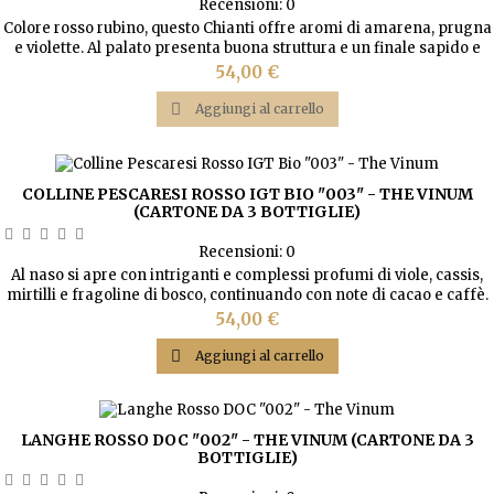
Recensioni:
0
Colore rosso rubino, questo Chianti offre aromi di amarena, prugna
e violette. Al palato presenta buona struttura e un finale sapido e
avvolgente.
Prezzo
54,00 €

Aggiungi al carrello
COLLINE PESCARESI ROSSO IGT BIO "003" - THE VINUM
(CARTONE DA 3 BOTTIGLIE)
Recensioni:
0
Al naso si apre con intriganti e complessi profumi di viole, cassis,
mirtilli e fragoline di bosco, continuando con note di cacao e caffè.
Leggeri sentori di grafite e goudron completano un finale
Prezzo
54,00 €
avvolgente.

Aggiungi al carrello
LANGHE ROSSO DOC "002" - THE VINUM (CARTONE DA 3
BOTTIGLIE)