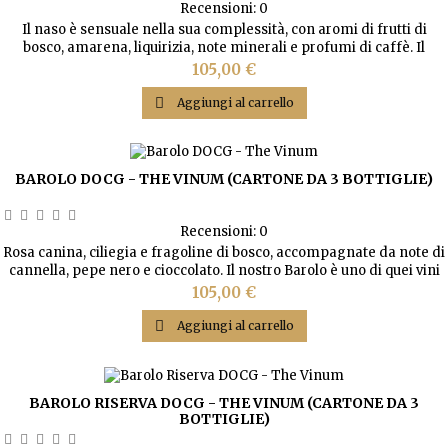
Recensioni:
0
Il naso è sensuale nella sua complessità, con aromi di frutti di
bosco, amarena, liquirizia, note minerali e profumi di caffè. Il
sapore è persistente, intenso e complesso con fini tannini e una
Prezzo
105,00 €
buona acidità; struttura robusta, ricca di frutta matura.

Aggiungi al carrello
BAROLO DOCG - THE VINUM (CARTONE DA 3 BOTTIGLIE)
Recensioni:
0
Rosa canina, ciliegia e fragoline di bosco, accompagnate da note di
cannella, pepe nero e cioccolato. Il nostro Barolo è uno di quei vini
che vi sorprenderanno.
Prezzo
105,00 €

Aggiungi al carrello
BAROLO RISERVA DOCG - THE VINUM (CARTONE DA 3
BOTTIGLIE)