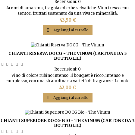
Recensioni:
0
Aromi di amarena, fragola ed erbe selvatiche. Vino fresco con
sentori fruttati sostenuto da una vivace mineralità.
Prezzo
43,50 €

Aggiungi al carrello
CHIANTI RISERVA DOCG - THE VINUM (CARTONE DA 3
BOTTIGLIE)
Recensioni:
0
Vino di colore rubino intenso. Il bouquet è ricco, intenso e
complesso, con una straordinaria varietà di fragranze. Le note
fruttate, floreali e balsamiche impressionano nella loro fresca
Prezzo
42,00 €
eleganza. Sentori di amarena, marasca, violetta, menta e cannella.
In bocca è corposo con note tipiche di frutta rossa che

Aggiungi al carrello
accompagnano un tannino delicato e una...
CHIANTI SUPERIORE DOCG BIO - THE VINUM (CARTONE DA 3
BOTTIGLIE)