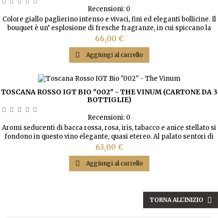
Recensioni:
0
Colore giallo paglierino intenso e vivaci, fini ed eleganti bollicine. Il
bouquet è un’ esplosione di fresche fragranze, in cui spiccano la
pesca, l’albicocca e nel finale l’acacia e la rosa. Il gusto è un perfetto
Prezzo
66,00 €
connubio di freschezza e sapidità, con un finale lungo e croccante e
una nota minerale persistente.

Aggiungi al carrello
TOSCANA ROSSO IGT BIO "002" - THE VINUM (CARTONE DA 3
BOTTIGLIE)
Recensioni:
0
Aromi seducenti di bacca rossa, rosa, iris, tabacco e anice stellato si
fondono in questo vino elegante, quasi etereo. Al palato sentori di
ciliegia, confettura di fragola e una nota di pepe nero a fianco di
Prezzo
63,00 €
tannini raffinati.

Aggiungi al carrello

TORNA ALL'INIZIO