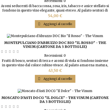
Recensioni:
0
Aromi seducenti di bacca rossa, rosa, iris, tabacco e anice stellato si
fondono in questo vino elegante, quasi etereo. Al palato sentori di
ciliegia, confettura di fragola e una nota di pepe nero a fianco di
Prezzo
54,00 €
tannini raffinati.

Aggiungi al carrello
MONTEPULCIANO D'ABRUZZO DOC BIO "IL ROSSO" - THE
VINUM (CARTONE DA 3 BOTTIGLIE)
Recensioni:
0
Frutti di bosco, sentori di terra e aromi di viola si fondono insieme
in questo vino dal colore rubino vivace. Al palato amarena matura,
lampone, anice e cannella al fianco di tannini soffici.
Prezzo
43,50 €

Aggiungi al carrello
MOSCATO D'ASTI DOCG "IL DOLCE" - THE VINUM (CARTONE
DA 3 BOTTIGLIE)