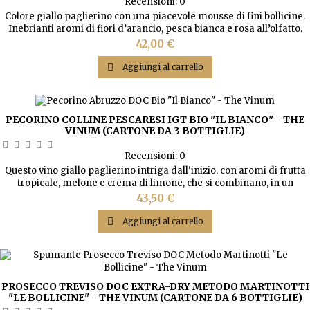
Recensioni:
0
Colore giallo paglierino con una piacevole mousse di fini bollicine.
Inebrianti aromi di fiori d’arancio, pesca bianca e rosa all’olfatto.
Invitanti aromi di pesca e note minerali al gusto. Leggero, vibrante,
Prezzo
42,00 €
rinfrescante.

Aggiungi al carrello
PECORINO COLLINE PESCARESI IGT BIO "IL BIANCO" - THE
VINUM (CARTONE DA 3 BOTTIGLIE)
Recensioni:
0
Questo vino giallo paglierino intriga dall'inizio, con aromi di frutta
tropicale, melone e crema di limone, che si combinano, in un
seducente connubio, a sentori floreali di gelsomino e acacia nel
Prezzo
43,50 €
finale. Il palato dimostra amabile energia ed eleganza, con sapori
di succosi frutti esotici e limoni freschi, accentuati da note leggere

Aggiungi al carrello
di zenzero. Una...
PROSECCO TREVISO DOC EXTRA-DRY METODO MARTINOTTI
"LE BOLLICINE" - THE VINUM (CARTONE DA 6 BOTTIGLIE)