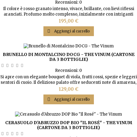
Recensioni:
0
Il colore è rosso granato intenso, vivace, brillante, con lievi riflessi
aranciati. Profumo molto complesso, inizialmente con intriganti
note di rosa e violetta, si apre a sentori di tabacco, tartufo e caffè
Prezzo
195,00 €
per concludersi con un’esplosione di spezie e un sottile aroma di
vaniglia e terroir. In bocca è perfettamente equilibrato, robusto, con

Aggiungi al carrello
una lunga ed...
BRUNELLO DI MONTALCINO DOCG - THE VINUM (CARTONE
DA 3 BOTTIGLIE)
Recensioni:
0
Si apre con un elegante bouquet di viola, frutti rossi, spezie e leggeri
sentori di cuoio. Il delizioso palato offre seducenti note di amarena,
liquirizia, erbe balsamiche e cannella. È impeccabilmente
Prezzo
129,00 €
equilibrato, con tannini vellutati e una fresca acidità che gli
conferiscono una struttura per una lunga longevità.

Aggiungi al carrello
CERASUOLO D'ABRUZZO DOP BIO "IL ROSÉ" - THE VINUM
(CARTONE DA 3 BOTTIGLIE)