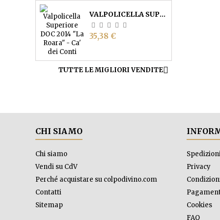
VALPOLICELLA SUPERIORE DOC "LA ROARA" - CA' DEI CONTI
Prezzo
35,38 €

TUTTE LE MIGLIORI VENDITE
CHI SIAMO
INFORM
Chi siamo
Spedizion
Vendi su CdV
Privacy
Perché acquistare su colpodivino.com
Condizioni
Contatti
Pagament
Sitemap
Cookies
FAQ