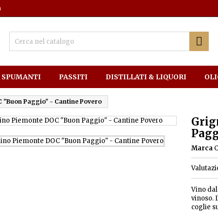
m

SPUMANTI
PASSITI
DISTILLATI & LIQUORI
OLI
 "Buon Paggio" - Cantine Povero
Grig
Pagg
Marca
Valutaz
Vino dal
vinoso. 
coglie s