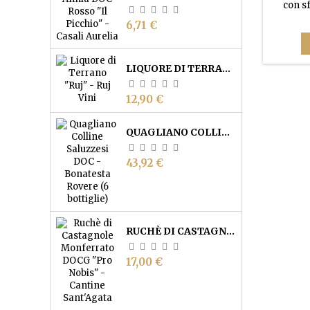
con s
presen
Prezzo
6,71 €
dolc
amaretto
sentor
bassa a
LIQUORE DI TERRANO "RUJ" - RUJ VINI
Prezzo
12,90 €
QUAGLIANO COLLINE SALUZZESI DOC 2023 - BONATESTA ROVERE (6 BOTTIGLIE)
Prezzo
43,92 €
RUCHÈ DI CASTAGNOLE MONFERRATO DOCG "'NA VOTA" - CANTINE SANT'AGATA
Prezzo
17,00 €