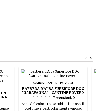
<
>
MARCA:
CANTINE POVERO
BARBERA D'ALBA SUPERIORE DOC
BARBAR
"GARAVAGNA" - CANTINE POVERO
- PIER
DOCG
TINA
Recensioni:
0
 DA 6
0
Vino dal colore rosso rubino intenso, il
Vino da l
ntenso
profumo è particolarmente vinoso,
rosso r