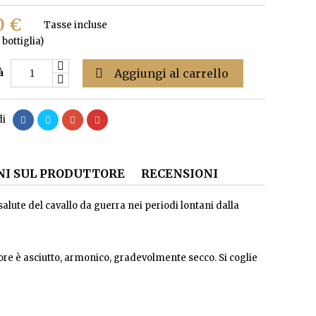
0 €
Tasse incluse
 bottiglia)

Aggiungi al carrello
à
di
I SUL PRODUTTORE
RECENSIONI
salute del cavallo da guerra nei periodi lontani dalla
apore è asciutto, armonico, gradevolmente secco. Si coglie