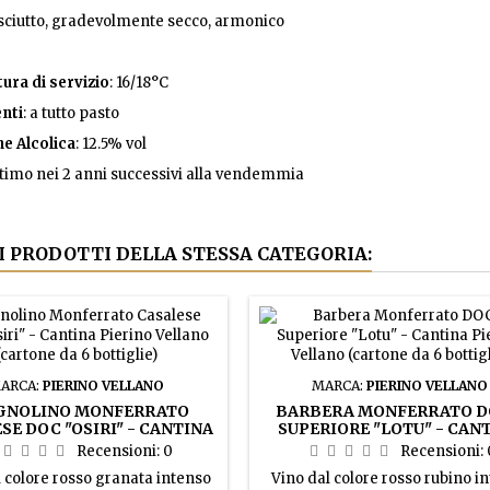
asciutto, gradevolmente secco, armonico
ra di servizio
: 16/18°C
nti
: a tutto pasto
e Alcolica
: 12.5% vol
ttimo nei 2 anni successivi alla vendemmia
RI PRODOTTI DELLA STESSA CATEGORIA:
ARCA:
PIERINO VELLANO
MARCA:
PIERINO VELLANO
GNOLINO MONFERRATO
BARBERA MONFERRATO 
SE DOC "OSIRI" - CANTINA
SUPERIORE "LOTU" - CAN
O VELLANO (CARTONE DA 6
PIERINO VELLANO (CARTONE
Recensioni:
0
Recensioni:
BOTTIGLIE)
BOTTIGLIE)
 colore rosso granata intenso
Vino dal colore rosso rubino i