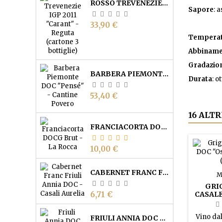
ROSSO TREVENEZIE IGP "CARANT" - REGUTA (CARTONE 3 BOTTIGLIE)
Sapore
: 
Prezzo
33,90 €
Temperatu
Abbiname
Gradazion
BARBERA PIEMONTE DOC "PENSÉ" - CANTINE POVERO
Durata
: o
Prezzo
53,40 €
16 ALT
FRANCIACORTA DOCG BRUT - CANTINA LA ROCCA
Prezzo
10,00 €
CABERNET FRANC FRIULI ANNIA DOC - CASALI AURELIA
M
GRI
Prezzo
6,71 €
CASALE
PIERIN
Vino dal
FRIULI ANNIA DOC ROSSO "IL PICCHIO" - CASALI AURELIA