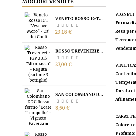
MIGLIORI VENDITE
VIGNETI
VENETO ROSSO IGT "VESCOVO MORO" - CA' DEI CONTI
Forma di 
Prezzo
Resa per 
23,18 €
Terreno
:
Vendemm
ROSSO TREVENEZIE IGP "ALTROPASSO" - REGUTA (CARTONE 3 BOTTIGLIE)
Prezzo
27,00 €
VINIFICA
Contenito
Temperat
Durata di
SAN COLOMBANO DOC ROSSO FERMO "ECATE TRANQUILLO" - VIGNETO FAVERZANI
Affiname
Prezzo
8,50 €
CARATTE
Colore
: r
Profumo
: