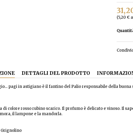
31,2
(5,20 € a
Quantit
Condivi
ZIONE
DETTAGLI DEL PRODOTTO
INFORMAZION
o... pagi in astigiano è il fantino del Palio responsabile della buona 
a di colore rosso rubino scarico. Il profumo è delicato e vinoso. Il s
a mora, il lampone e la mandorla.
: Grignolino