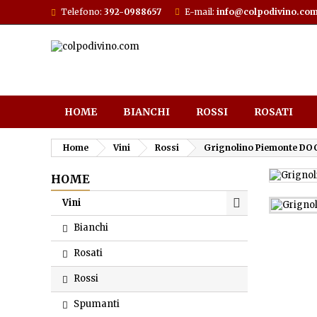
Telefono:
392-0988657
E-mail:
info@colpodivino.co
HOME
BIANCHI
ROSSI
ROSATI
Home
Vini
Rossi
Grignolino Piemonte DOC
HOME
Vini
Bianchi
Rosati
Rossi
Spumanti