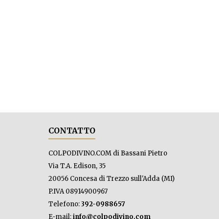
CONTATTO
COLPODIVINO.COM di Bassani Pietro
Via T.A. Edison, 35
20056 Concesa di Trezzo sull'Adda (MI)
P.IVA 08914900967
Telefono:
392-0988657
E-mail:
info@colpodivino.com