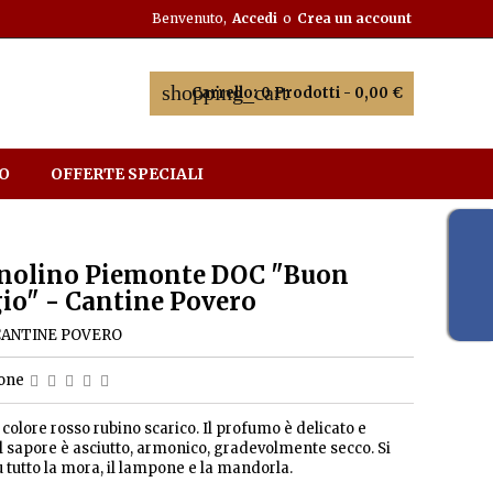
Benvenuto,
Accedi
o
Crea un account
shopping_cart
Carrello:
0
Prodotti - 0,00 €
O
OFFERTE SPECIALI
nolino Piemonte DOC "Buon
io" - Cantine Povero
CANTINE POVERO
ione
 colore rosso rubino scarico. Il profumo è delicato e
Il sapore è asciutto, armonico, gradevolmente secco. Si
u tutto la mora, il lampone e la mandorla.