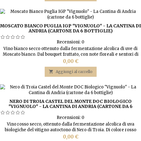
MOSCATO BIANCO PUGLIA IGP "VIGNUOLO" - LA CANTINA DI
ANDRIA (CARTONE DA 6 BOTTIGLIE)
Recensioni:
0
Vino bianco secco ottenuto dalla fermentazione alcolica di uve di
Moscato bianco. Dal bouquet fruttato, con note floreali e sentori di
gelsomino e pesca bianca. Aromatico e ben strutturato. Eccellente
Prezzo
0,00 €
con stuzzichini e piatti estivi.

Aggiungi al carrello
NERO DI TROIA CASTEL DEL MONTE DOC BIOLOGICO
"VIGNUOLO" - LA CANTINA DI ANDRIA (CARTONE DA 6
BOTTIGLIE)
Recensioni:
0
Vino rosso secco, ottenuto dalla fermentazione alcolica di uva
biologiche del vitigno autoctono di Nero di Troia. Di colore rosso
rubino con sfumature granata, armonioso, piacevole con sentori di
Prezzo
0,00 €