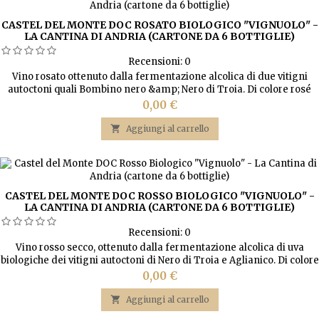
CASTEL DEL MONTE DOC ROSATO BIOLOGICO "VIGNUOLO" -
LA CANTINA DI ANDRIA (CARTONE DA 6 BOTTIGLIE)
Recensioni:
0
Vino rosato ottenuto dalla fermentazione alcolica di due vitigni
autoctoni quali Bombino nero &amp; Nero di Troia. Di colore rosé
brillante, con profonde sfumature corallo, di sapore armonioso,
Prezzo
0,00 €
aromi di bacche e note floreali. Versatile, è eccellente a tutto pasto.

Aggiungi al carrello
CASTEL DEL MONTE DOC ROSSO BIOLOGICO "VIGNUOLO" -
LA CANTINA DI ANDRIA (CARTONE DA 6 BOTTIGLIE)
Recensioni:
0
Vino rosso secco, ottenuto dalla fermentazione alcolica di uva
biologiche dei vitigni autoctoni di Nero di Troia e Aglianico. Di colore
rosso rubino con sfumature granata, armonioso, piacevole con
Prezzo
0,00 €
sentori di frutta matura e e ribes. Ottimo con pasta, carni rosse e
formaggi stagionati.

Aggiungi al carrello