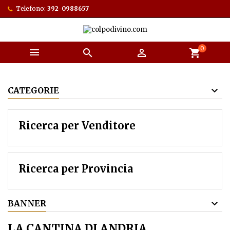
Telefono:
392-0988657
0



shopping_cart
CATEGORIE
Ricerca per Venditore
Ricerca per Provincia
BANNER
LA CANTINA DI ANDRIA