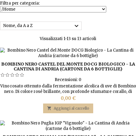
Filtra per categoria:

Nome, da A a Z
Visualizzati 1-13 su 13 articoli
BOMBINO NERO CASTEL DEL MONTE DOCG BIOLOGICO - LA
CANTINA DI ANDRIA (CARTONE DA 6 BOTTIGLIE)
Recensioni:
0
Vino rosato ottenuto dalla fermentazione alcolica di uve di Bombino
nero. Di colore rosé brillante, con profonde sfumature corallo, di
sapore armonioso, aromi di bacche e note floreali. Versatile, è
Prezzo
0,00 €
eccellente come aperitivo e da tutto pasto.

Aggiungi al carrello