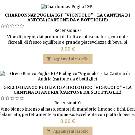
CHARDONNAY PUGLIA IGP "VIGNUOLO" - LA CANTINA DI
ANDRIA (CARTONE DA 6 BOTTIGLIE)
Recensioni:
0
Vino di pregio, dai profumi di frutta esotica matura, con note
floreali, di fresco equilibrio e grande piacevolezza di beva. Si
accompagna con antipasti di pesce, minestre, pesce arrosto e carni
Prezzo
0,00 €
bianche.

Aggiungi al carrello
GRECO BIANCO PUGLIA IGP BIOLOGICO "VIGNUOLO" - LA
CANTINA DI ANDRIA (CARTONE DA 6 BOTTIGLIE)
Recensioni:
0
Vino bianco intenso al naso, sentori di mandorle, limone e fichi. Ben
bilanciato, perfettamente armonioso. Eccellente con piatti di pesce.
Prezzo
0,00 €

Aggiungi al carrello