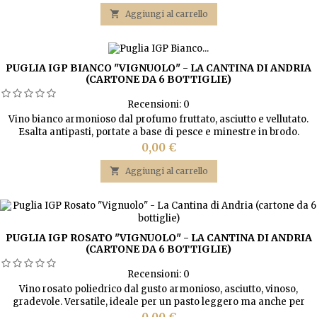
frutta matura e ribes. Ottimo con pasta, carni rosse e formaggi
stagionati.

Aggiungi al carrello
PUGLIA IGP BIANCO "VIGNUOLO" - LA CANTINA DI ANDRIA
(CARTONE DA 6 BOTTIGLIE)
Recensioni:
0
Vino bianco armonioso dal profumo fruttato, asciutto e vellutato.
Esalta antipasti, portate a base di pesce e minestre in brodo.
Prezzo
0,00 €

Aggiungi al carrello
PUGLIA IGP ROSATO "VIGNUOLO" - LA CANTINA DI ANDRIA
(CARTONE DA 6 BOTTIGLIE)
Recensioni:
0
Vino rosato poliedrico dal gusto armonioso, asciutto, vinoso,
gradevole. Versatile, ideale per un pasto leggero ma anche per
pasti più complessi.
Prezzo