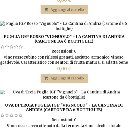
0,00 €

Aggiungi al carrello
PUGLIA IGP ROSSO "VIGNUOLO" - LA CANTINA DI ANDRIA
(CARTONE DA 6 BOTTIGLIE)
Recensioni:
0
Vino rosso rubino con riflessi granati, asciutto, armonico, vinoso,
gradevole. Caratteristico con sentori di frutta matura, si adatta bene
a piatti di pasta, carni rosse, selvaggina e formaggi stagionati.
Prezzo
0,00 €

Aggiungi al carrello
UVA DI TROIA PUGLIA IGP "VIGNUOLO" - LA CANTINA DI
ANDRIA (CARTONE DA 6 BOTTIGLIE)
Recensioni:
0
Vino rosso secco ottenuto dalla fermentazione alcolica totale