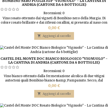
BOMBINO NERO PUGLIA IGP "VIGNUOLO" - LA CANTINA DI
ANDRIA (CARTONE DA 6 BOTTIGLIE)
Recensioni:
0
Vino rosato ottenuto dai vigneti di Bombino nero della Murgia. Di
colore rosato brillante e dai riflessi corallini, si presenta al naso con
sentori di frutti di bosco e note floreali. Di gusto armonico, è ideale a
Prezzo
0,00 €
tutto pasto.

Aggiungi al carrello
CASTEL DEL MONTE DOC BIANCO BIOLOGICO "VIGNUOLO" -
LA CANTINA DI ANDRIA (CARTONE DA 6 BOTTIGLIE)
Recensioni:
0
Vino bianco ottenuto dalla fermentazione alcolica di due vitigni
autoctoni quali Bombino bianco &amp; Pampanuto. Secco, dal
bouquet fruttato e dal sapore armonico. Eccellente con stuzzichini,
Prezzo
0,00 €
piatti a base di pesce e carni bianche.

Aggiungi al carrello