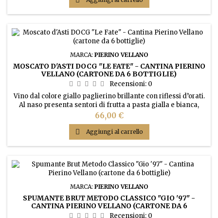
MARCA:
PIERINO VELLANO
MOSCATO D'ASTI DOCG "LE FATE" - CANTINA PIERINO
VELLANO (CARTONE DA 6 BOTTIGLIE)
Recensioni:
0
Vino dal colore giallo paglierino brillante con riflessi d’orati.
Al naso presenta sentori di frutta a pasta gialla e bianca,
floreali con note di fiori d’arancio, glicine e tiglio. Gusto
Prezzo
66,00 €
dolce, morbido, fresco, aromatico e leggermente
effervescente.

Aggiungi al carrello
MARCA:
PIERINO VELLANO
SPUMANTE BRUT METODO CLASSICO "GIO '97" -
CANTINA PIERINO VELLANO (CARTONE DA 6
BOTTIGLIE)
Recensioni:
0