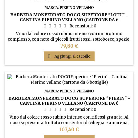
MARCA:
PIERINO VELLANO
BARBERA MONFERRATO DOCG SUPERIORE "LOTU" -
CANTINA PIERINO VELLANO (CARTONE DA 6
BOTTIGLIE)
Recensioni:
0
Vino dal colore rosso rubino intenso con un profumo
complesso, con note di piccoli frutti rossi, sottobosco, spezie.
Gusto armonico, robusto, con un finale prolungato sorretto
Prezzo
79,80 €
da una piacevole freschezza

Aggiungi al carrello
MARCA:
PIERINO VELLANO
BARBERA MONFERRATO DOCG SUPERIORE "PIERIN" -
CANTINA PIERINO VELLANO (CARTONE DA 6
BOTTIGLIE)
Recensioni:
0
Vino dal colore rosso rubino intenso con riflessi granata. Al
naso si presenta fruttato con sentori di ciliegia e amarena,
frutti di bosco e note speziate. Gusto corposo, elegante,
Prezzo
107,40 €
persistente al palato con un finale fresco e asciutto.