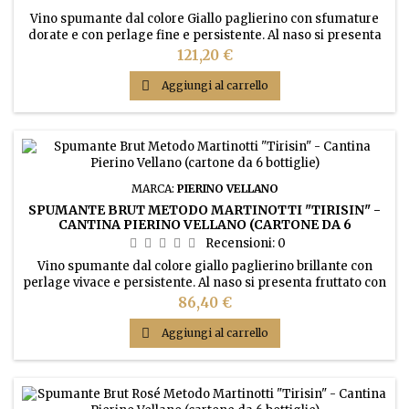
Vino spumante dal colore Giallo paglierino con sfumature
dorate e con perlage fine e persistente. Al naso si presenta
fruttato, fragrante con sentori di frutta bianca, uva passa,
Prezzo
121,20 €
frutta secca e crosta di pane. Gusto fruttato, fragrante con
sentori di frutta bianca, uva passa, frutta secca e crosta di

Aggiungi al carrello
pane.
MARCA:
PIERINO VELLANO
SPUMANTE BRUT METODO MARTINOTTI "TIRISIN" -
CANTINA PIERINO VELLANO (CARTONE DA 6
BOTTIGLIE)
Recensioni:
0
Vino spumante dal colore giallo paglierino brillante con
perlage vivace e persistente. Al naso si presenta fruttato con
sentori di frutta bianca. Gusto secco, fresco e leggermente
Prezzo
86,40 €
sapido.

Aggiungi al carrello