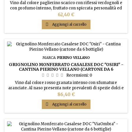
Vino dal colore paglierino scarico con riflessi verdognoli e
con profumo intenso, fruttato con spiccata personalità ed
ottima persistenza. Sapore corposo, sapido di buona razza,
Prezzo
62,40 €
equilibrato nel rapporto estratto-acidità.

Aggiungi al carrello
MARCA:
PIERINO VELLANO
GRIGNOLINO MONFERRATO CASALESE DOC "OSIRI" -
CANTINA PIERINO VELLANO (CARTONE DA 6
BOTTIGLIE)
Recensioni:
0
Vino dal colore rosso granata intenso con sfumature
aranciate. Al naso presenta note prevalenti di spezie dolci e
mandorla con un’eco di amaretto morbido. Gusto rotondo,
Prezzo
86,40 €
con sentori dei tannini del legno e con bassa acidità,
vellutato ed elegante.

Aggiungi al carrello