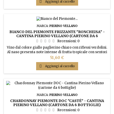

Aggiungi al carrello
MARCA:
PIERINO VELLANO
BIANCO DEL PIEMONTE FRIZZANTE "RONCHEISA" -
CANTINA PIERINO VELLANO (CARTONE DA 6
BOTTIGLIE)
Recensioni:
0
Vino dal colore giallo paglierino chiaro con riflessi verdolini.
Al naso presenta note intense di frutta tropicale con sentori
minerali. Gusto fresco, e beverino grazie alla sua lieve
Prezzo
51,60 €
effervescenza.

Aggiungi al carrello
MARCA:
PIERINO VELLANO
CHARDONNAY PIEMONTE DOC "CASTÉ" - CANTINA
PIERINO VELLANO (CARTONE DA 6 BOTTIGLIE)
Recensioni:
0