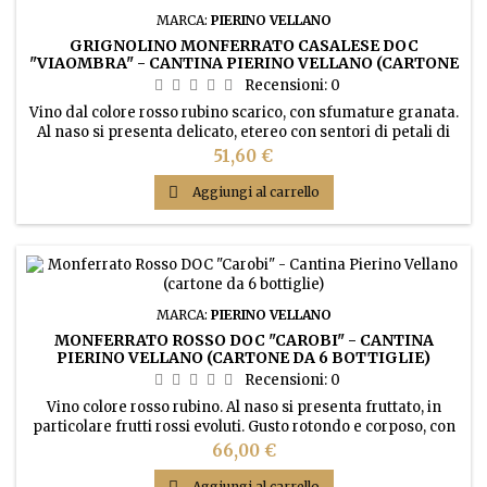
MARCA:
PIERINO VELLANO
GRIGNOLINO MONFERRATO CASALESE DOC
"VIAOMBRA" - CANTINA PIERINO VELLANO (CARTONE
DA 6 BOTTIGLIE)
Recensioni:
0
Vino dal colore rosso rubino scarico, con sfumature granata.
Al naso si presenta delicato, etereo con sentori di petali di
rosa, note di pepe verde e sfumature minerali. Gusto
Prezzo
51,60 €
prevalentemente tannico con bassa acidità.

Aggiungi al carrello
MARCA:
PIERINO VELLANO
MONFERRATO ROSSO DOC "CAROBI" - CANTINA
PIERINO VELLANO (CARTONE DA 6 BOTTIGLIE)
Recensioni:
0
Vino colore rosso rubino. Al naso si presenta fruttato, in
particolare frutti rossi evoluti. Gusto rotondo e corposo, con
una buona acidità bilanciata dal tannino.
Prezzo
66,00 €

Aggiungi al carrello