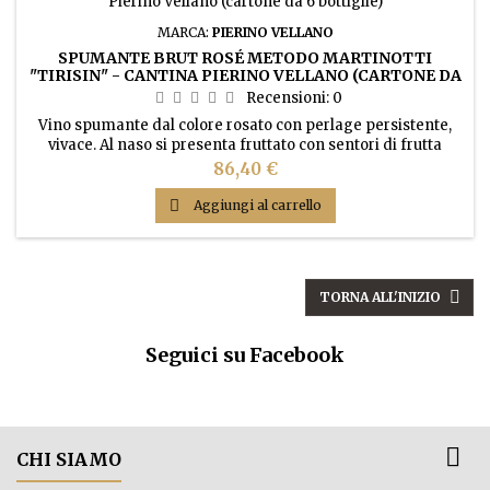
MARCA:
PIERINO VELLANO
SPUMANTE BRUT ROSÉ METODO MARTINOTTI
"TIRISIN" - CANTINA PIERINO VELLANO (CARTONE DA
6 BOTTIGLIE)
Recensioni:
0
Vino spumante dal colore rosato con perlage persistente,
vivace. Al naso si presenta fruttato con sentori di frutta
bianca. Gusto secco, fresco e leggermente sapido.
Prezzo
86,40 €

Aggiungi al carrello

TORNA ALL'INIZIO
Seguici su Facebook

CHI SIAMO