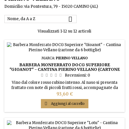
Domicilio: via Pontestura, 79 - 15020 CAMINO (AL)

Nome, da A a Z
Visualizzati 1-12 su 12 articoli
MARCA:
PIERINO VELLANO
BARBERA MONFERRATO DOCG SUPERIORE
"GIOANOT" - CANTINA PIERINO VELLANO (CARTONE
DA 6 BOTTIGLIE)
Recensioni:
0
Vino dal colore rosso rubino intenso. Al naso si presenta
fruttato con note di piccoli frutti rossi, accompagnate da
sentori speziati del legno tostato. Gusto armonico, rotondo,
Prezzo
93,60 €
con la nota di freschezza donata dalla acidità tipica della
Barbera.

Aggiungi al carrello