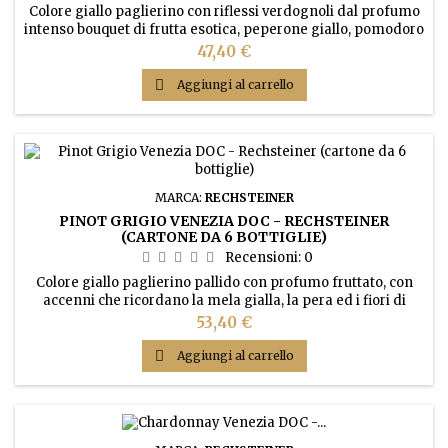
Colore giallo paglierino con riflessi verdognoli dal profumo
intenso bouquet di frutta esotica, peperone giallo, pomodoro
verde e melone. Sapore asciutto, sapido, presenta una buona
Prezzo
47,40 €
acidità.

Aggiungi al carrello
MARCA:
RECHSTEINER
PINOT GRIGIO VENEZIA DOC - RECHSTEINER
(CARTONE DA 6 BOTTIGLIE)
Recensioni:
0
Colore giallo paglierino pallido con profumo fruttato, con
accenni che ricordano la mela gialla, la pera ed i fiori di
acacia. Gusto morbido e vellutato.
Prezzo
53,40 €

Aggiungi al carrello