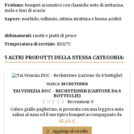
Profumo
: bouquet aromatico con classiche note di nettarina,
mela e fiori di acacia
Sapore
: morbido, vellutato, ottima struttura e buona acidità
Abbinamenti
: risotti e piatti di pesce
Temperatura
di servizio
: 10/12°C
5 ALTRI PRODOTTI DELLA STESSA CATEGORIA:
MARCA:
RECHSTEINER
TAI VENEZIA DOC - RECHSTEINER (CARTONE DA 6
BOTTIGLIE)
Recensioni:
0
Colore giallo paglierino, si presenta con una leggera nota
salina al naso ed il suo tipico bouquet accompagnato da
sottili aromi di fiori selvatici e frutta a polpa bianca. Si
Prezzo
45,60 €
distingue per la sua caratteristica nota di mandorla amara
al palato.

Aggiungi al carrello