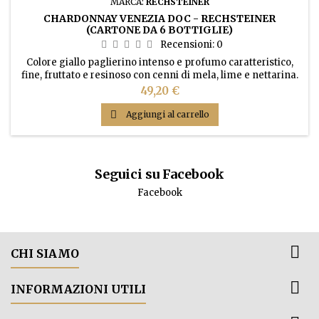
MARCA:
RECHSTEINER
CHARDONNAY VENEZIA DOC - RECHSTEINER
(CARTONE DA 6 BOTTIGLIE)
Recensioni:
0
Colore giallo paglierino intenso e profumo caratteristico,
fine, fruttato e resinoso con cenni di mela, lime e nettarina.
Sapore armonico con buona intensità e con una leggera
Prezzo
49,20 €
acidità.

Aggiungi al carrello
Seguici su Facebook
Facebook

CHI SIAMO

INFORMAZIONI UTILI