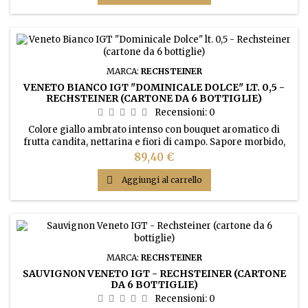
MARCA:
RECHSTEINER
VENETO BIANCO IGT "DOMINICALE DOLCE" LT. 0,5 -
RECHSTEINER (CARTONE DA 6 BOTTIGLIE)
Recensioni:
0
Colore giallo ambrato intenso con bouquet aromatico di
frutta candita, nettarina e fiori di campo. Sapore morbido,
vellutato, pieno e avvolgente.
Prezzo
89,40 €

Aggiungi al carrello
MARCA:
RECHSTEINER
SAUVIGNON VENETO IGT - RECHSTEINER (CARTONE
DA 6 BOTTIGLIE)
Recensioni:
0