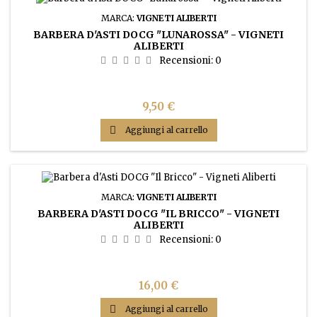
MARCA:
VIGNETI ALIBERTI
BARBERA D'ASTI DOCG "LUNAROSSA" - VIGNETI
ALIBERTI
Recensioni:
0
Prezzo
9,50 €

Aggiungi al carrello
MARCA:
VIGNETI ALIBERTI
BARBERA D'ASTI DOCG "IL BRICCO" - VIGNETI
ALIBERTI
Recensioni:
0
Prezzo
16,00 €

Aggiungi al carrello