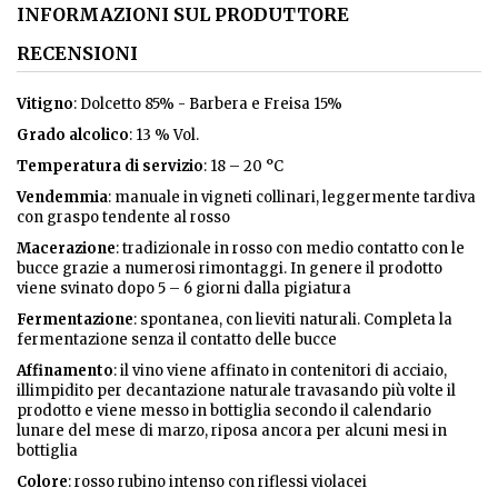
INFORMAZIONI SUL PRODUTTORE
RECENSIONI
Vitigno
: Dolcetto 85% - Barbera e Freisa 15%
Grado alcolico
: 13 % Vol.
Temperatura di servizio
: 18 – 20 °C
Vendemmia
: manuale in vigneti collinari, leggermente tardiva
con graspo tendente al rosso
Macerazione
: tradizionale in rosso con medio contatto con le
bucce grazie a numerosi rimontaggi. In genere il prodotto
viene svinato dopo 5 – 6 giorni dalla pigiatura
Fermentazione
: spontanea, con lieviti naturali. Completa la
fermentazione senza il contatto delle bucce
Affinamento
: il vino viene affinato in contenitori di acciaio,
illimpidito per decantazione naturale travasando più volte il
prodotto e viene messo in bottiglia secondo il calendario
lunare del mese di marzo, riposa ancora per alcuni mesi in
bottiglia
Colore
: rosso rubino intenso con riflessi violacei