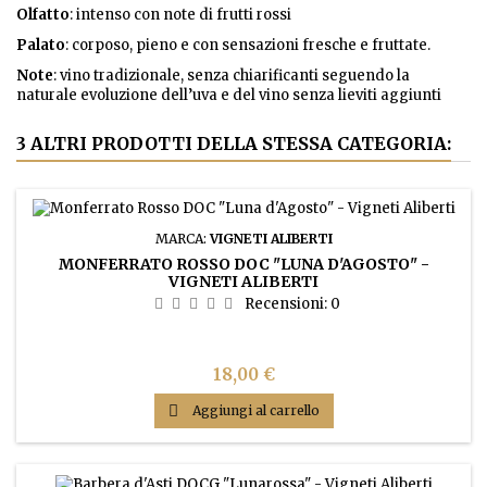
Olfatto
: intenso con note di frutti rossi
Palato
: corposo, pieno e con sensazioni fresche e fruttate.
Note
: vino tradizionale, senza chiarificanti seguendo la
naturale evoluzione dell’uva e del vino senza lieviti aggiunti
3 ALTRI PRODOTTI DELLA STESSA CATEGORIA:
MARCA:
VIGNETI ALIBERTI
MONFERRATO ROSSO DOC "LUNA D'AGOSTO" -
VIGNETI ALIBERTI
Recensioni:
0
Prezzo
18,00 €

Aggiungi al carrello