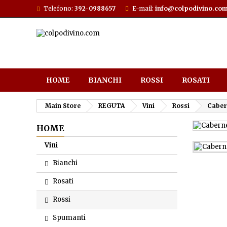
Telefono:
392-0988657
E-mail:
info@colpodivino.co
HOME
BIANCHI
ROSSI
ROSATI
Main Store
REGUTA
Vini
Rossi
Cabern
HOME
Vini
Bianchi
Rosati
Rossi
Spumanti