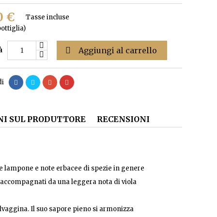
0 €
Tasse incluse
ottiglia)

Aggiungi al carrello
à
di
I SUL PRODUTTORE
RECENSIONI
 e lampone e note erbacee di spezie in genere
re accompagnati da una leggera nota di viola
 selvaggina. Il suo sapore pieno si armonizza