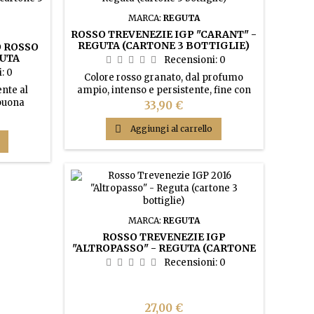
MARCA:
REGUTA
ROSSO TREVENEZIE IGP "CARANT" -
REGUTA (CARTONE 3 BOTTIGLIE)
 ROSSO
GUTA
Recensioni:
0
IE)
i:
0
Colore rosso granato, dal profumo
nte al
ampio, intenso e persistente, fine con
 buona
sentori di marasca e noce moscata. Vino
Prezzo
33,90 €
e fruttate
di grande struttura, risulta vellutato e
ite a
avvolgente.

Aggiungi al carrello
mammola.
 di fondo
ola.
MARCA:
REGUTA
ROSSO TREVENEZIE IGP
"ALTROPASSO" - REGUTA (CARTONE
3 BOTTIGLIE)
Recensioni:
0
Prezzo
27,00 €