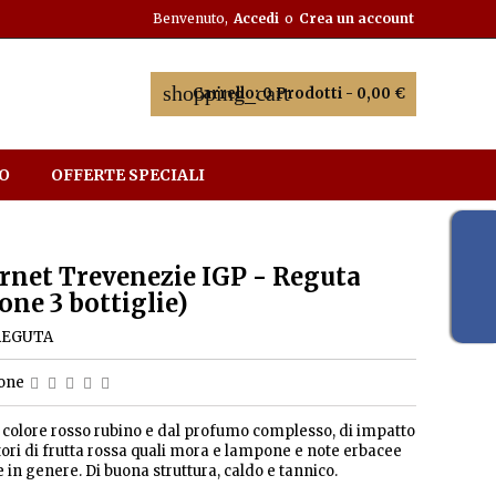
Benvenuto,
Accedi
o
Crea un account
shopping_cart
Carrello:
0
Prodotti - 0,00 €
O
OFFERTE SPECIALI
rnet Trevenezie IGP - Reguta
one 3 bottiglie)
REGUTA
ione
 colore rosso rubino e dal profumo complesso, di impatto
ori di frutta rossa quali mora e lampone e note erbacee
e in genere. Di buona struttura, caldo e tannico.