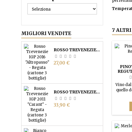
perfettam
Temperatu
7 ALTR
MIGLIORI VENDITE
ROSSO TREVENEZIE IGP "ALTROPASSO" - REGUTA (CARTONE 3 BOTTIGLIE)
Prezzo
27,00 €
PINO
REGUT
Vino dal
quello d
ROSSO TREVENEZIE IGP "CARANT" - REGUTA (CARTONE 3 BOTTIGLIE)
delicato
nero, 
Prezzo
33,90 €
vani
struttur