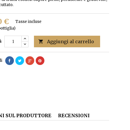
uttato.
0 €
Tasse incluse
ottiglia)
Aggiungi al carrello
à

di
I SUL PRODUTTORE
RECENSIONI