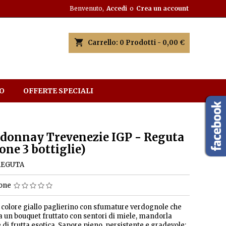
Benvenuto,
Accedi
o
Crea un account
shopping_cart
Carrello:
0
Prodotti - 0,00 €
O
OFFERTE SPECIALI
donnay Trevenezie IGP - Reguta
one 3 bottiglie)
REGUTA
ione
 colore giallo paglierino con sfumature verdognole che
 un bouquet fruttato con sentori di miele, mandorla
e di frutta esotica. Sapore pieno, persistente e gradevole;