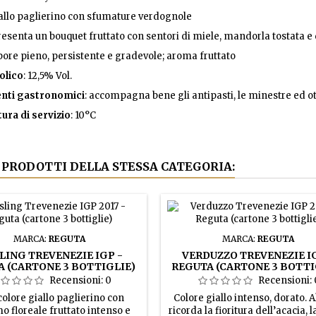
iallo paglierino con sfumature verdognole
resenta un bouquet fruttato con sentori di miele, mandorla tostata e d
pore pieno, persistente e gradevole; aroma fruttato
olico
: 12,5% Vol.
nti gastronomici
: accompagna bene gli antipasti, le minestre ed o
ra di servizio
: 10°C
I PRODOTTI DELLA STESSA CATEGORIA:
MARCA:
REGUTA
MARCA:
REGUTA
LING TREVENEZIE IGP -
VERDUZZO TREVENEZIE IG
 (CARTONE 3 BOTTIGLIE)
REGUTA (CARTONE 3 BOTTI
Recensioni:
0
Recensioni:
colore giallo paglierino con
Colore giallo intenso, dorato. A
o floreale fruttato intenso e
ricorda la fioritura dell’acacia, l