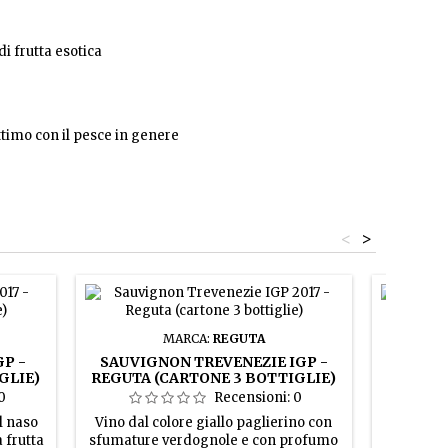
i frutta esotica
ttimo con il pesce in genere
<
>
MARCA:
REGUTA
P -
SAUVIGNON TREVENEZIE IGP -
TR
GLIE)
REGUTA (CARTONE 3 BOTTIGLIE)
TREV
(CA
0
Recensioni:
0
l naso
Vino dal colore giallo paglierino con
Vino d
a frutta
sfumature verdognole e con profumo
abbastanz