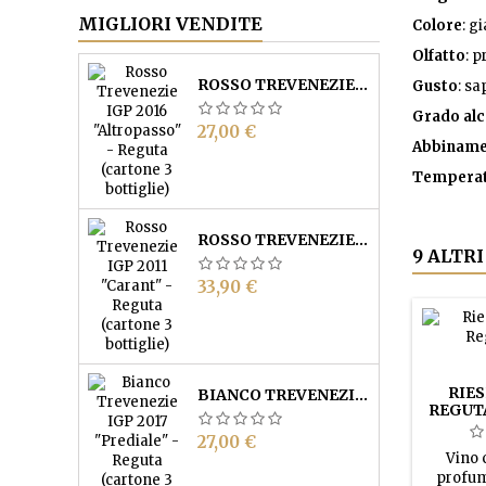
MIGLIORI VENDITE
Colore
: g
Olfatto
: p
ROSSO TREVENEZIE IGP "ALTROPASSO" - REGUTA (CARTONE 3 BOTTIGLIE)
Gusto
: sa
Grado
alc
Prezzo
27,00 €
Abbiname
Temperatu
ROSSO TREVENEZIE IGP "CARANT" - REGUTA (CARTONE 3 BOTTIGLIE)
9 ALTR
Prezzo
33,90 €
RIES
BIANCO TREVENEZIE IGP "PREDIALE" - REGUTA (CARTONE 3 BOTTIGLIE)
REGUTA
Prezzo
27,00 €
Vino 
profum