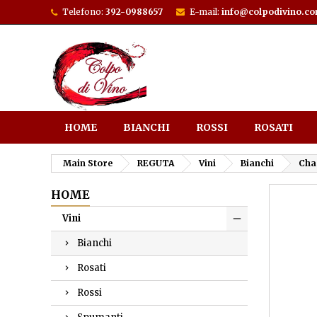
Telefono:
392-0988657
E-mail:
info@colpodivino.c
HOME
BIANCHI
ROSSI
ROSATI
Main Store
REGUTA
Vini
Bianchi
Cha
HOME
Vini
Bianchi
Rosati
Rossi