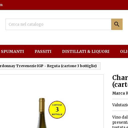
om

SPUMANTI
PASSITI
DISTILLATI & LIQUORI
OLI
rdonnay Trevenezie IGP - Reguta (cartone 3 bottiglie)
Char
(cart
Marca
Valutaz
Vino dal
presenta
tostata 