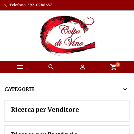
Telefono:
392-0988657
0



shopping_cart
CATEGORIE
Ricerca per Venditore