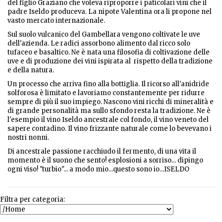
del figlio Graziano che voleva riproporre i paticolari vini che il
padre Iseldo produceva. La nipote Valentina ora li propone nel
vasto mercato internazionale.
Sul suolo vulcanico del Gambellara vengono coltivate le uve
dell'azienda. Le radici assorbono alimento dal ricco solo
tufaceo e basaltico. Ne è nata una filosofia di coltivazione delle
uve e di produzione dei vini ispirata al rispetto della tradizione
e della natura.
Un processo che arriva fino alla bottiglia. Il ricorso all'anidride
solforosa è limitato e lavoriamo constantemente per ridurre
sempre di più il suo impiego. Nascono vini ricchi di mineralità e
di grande personalità ma sullo sfondo resta la tradizione. Ne è
l'esempio il vino Iseldo ancestrale col fondo, il vino veneto del
sapere contadino. Il vino frizzante naturale come lo bevevano i
nostri nonni.
Di ancestrale passione racchiudo il fermento, di una vita il
momento è il suono che sento! esplosioni a sorriso... dipingo
ogni viso! "turbio"... a modo mio...questo sono io...ISELDO
Filtra per categoria: