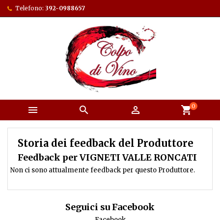
Telefono:
392-0988657
0



shopping_cart
Storia dei feedback del Produttore
Feedback per VIGNETI VALLE RONCATI
Non ci sono attualmente feedback per questo Produttore.
Seguici su Facebook
Facebook