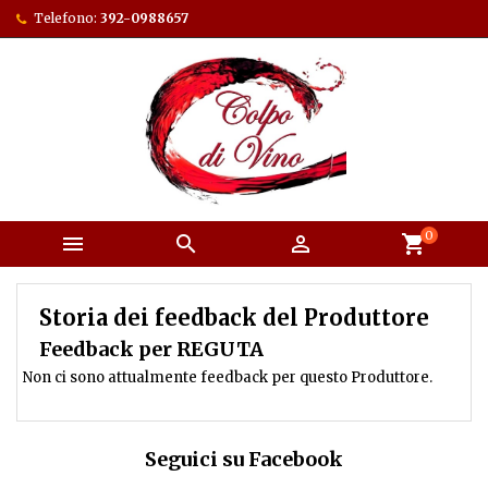
Telefono:
392-0988657
0



shopping_cart
Storia dei feedback del Produttore
Feedback per REGUTA
Non ci sono attualmente feedback per questo Produttore.
Seguici su Facebook